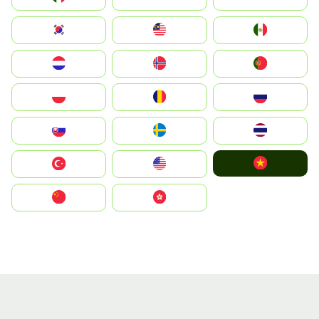
South Korea
Malay
Mexico
Nederland
Norge
Portugal
Polska
România
Россия
Slovensko
Ruoŧŧa
ไทย
Vietnam
Türkiye
United States
中国
中國香港特別行政區