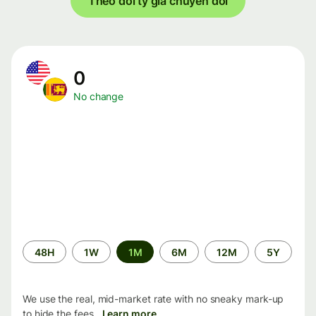
Theo dõi tỷ giá chuyển đổi
0
No change
Time
48H
1W
1M
6M
12M
5Y
period
We use the real, mid-market rate with no sneaky mark-up
to hide the fees.
Learn more