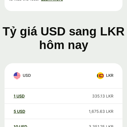
Tỷ giá USD sang LKR
hôm nay
USD
LKR
1
USD
335.13
LKR
5
USD
1,675.63
LKR
10
USD
3,351.25
LKR