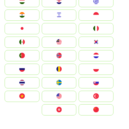
Greece
Hrvatska
Magyarország
Indonesia
Israel
India
Italia
JA
Japan
South Korea
Malay
Mexico
Nederland
Norge
Portugal
Polska
România
Россия
Slovensko
Ruoŧŧa
ไทย
Türkiye
United States
Vietnam
中国
中國香港特別行政區