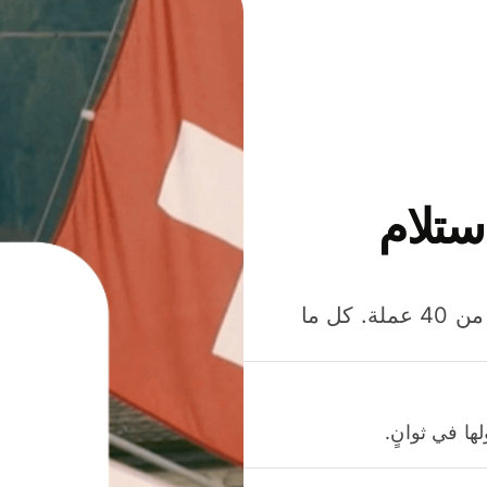
ستلام
وفّر المال عند إرسال الأموال وإنفاقها واستلامها بأكثر من 40 عملة. كل ما
ا في ثوانٍ.