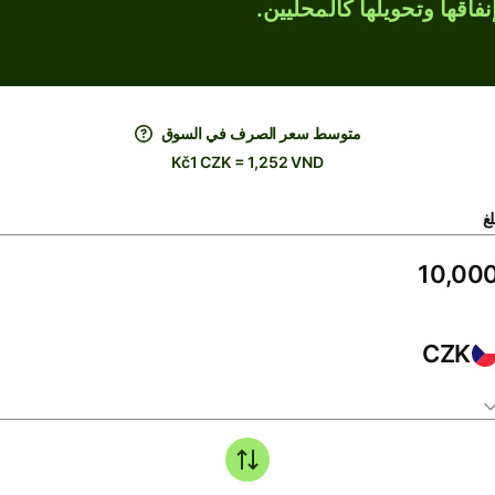
فاقها وتحويلها كالمحليين.
متوسط ​​سعر الصرف في السوق
Kč1 CZK = 1,252 VND
لغ
CZK