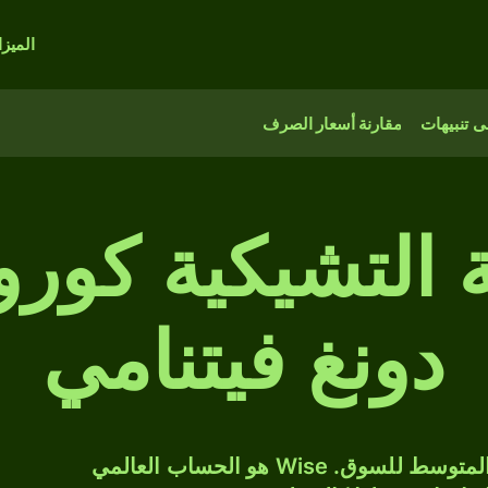
الميز
 تنبيهات
مقارنة أسعار الصرف
 التشيكية كور
دونغ فيتنامي
حوّل CZK إلى VND بسعر الصرف المتوسط للسوق. Wise هو الحساب العالمي