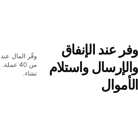
وفر عند الإنفاق
وفّر المال عند 
والإرسال واستلام
من 40 عم
تشاء.
الأموال