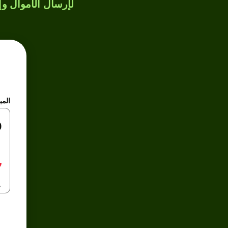
لإرسال الأموال وإن
المب