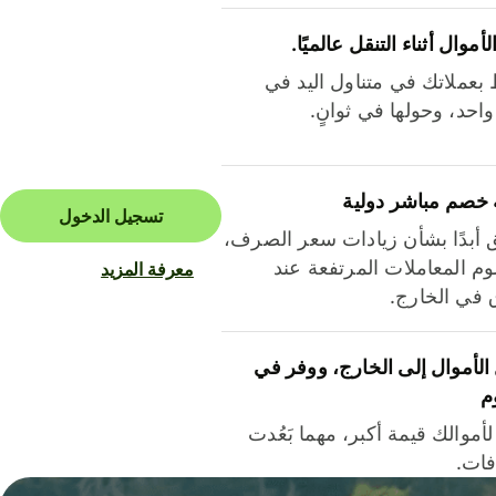
لأموال أثناء التنقل عالميًا.
بعملاتك في متناول اليد في
احد، وحولها في ثوانٍ.
 خصم مباشر دولية
تسجيل الدخول
ق أبدًا بشأن زيادات سعر الصرف،
م المعاملات المرتفعة عند
معرفة المزيد
ق في الخارج.
لأموال إلى الخارج، ووفر في
م
أموالك قيمة أكبر، مهما بَعُدت
فات.