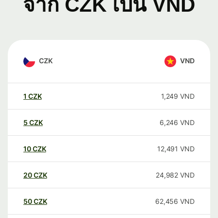
จาก CZK เป็น VND
CZK
VND
1
CZK
1,249
VND
5
CZK
6,246
VND
10
CZK
12,491
VND
20
CZK
24,982
VND
50
CZK
62,456
VND