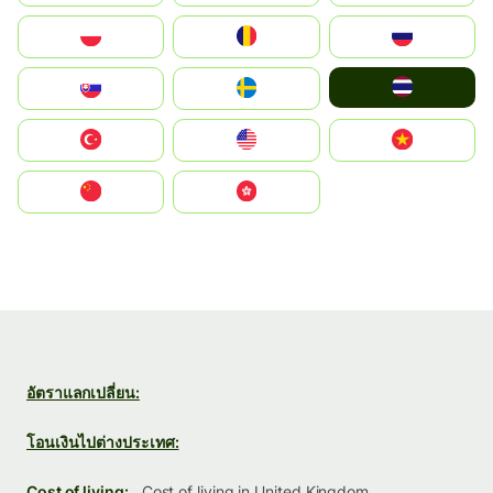
Polska
România
Россия
ไทย
Slovensko
Ruoŧŧa
Türkiye
United States
Vietnam
中国
中國香港特別行政區
อัตราแลกเปลี่ยน:
โอนเงินไปต่างประเทศ:
Cost of living:
Cost of living in United Kingdom