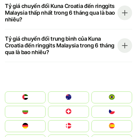
Tỷ giá chuyển đổi Kuna Croatia đến ringgits
Malaysia thấp nhất trong 6 tháng qua là bao
nhiêu?
Tỷ giá chuyển đổi trung bình của Kuna
Croatia đến ringgits Malaysia trong 6 tháng
qua là bao nhiêu?
الإمارات العربية المتحدة
Australia
Brazil
България
Switzerland
Czechia
Deutschland
Denmark
España