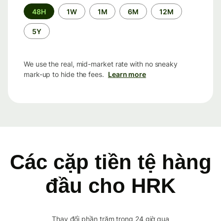
Time
48H
1W
1M
6M
12M
period
5Y
We use the real, mid-market rate with no sneaky
mark-up to hide the fees.
Learn more
Các cặp tiền tệ hàng
đầu cho HRK
Thay đổi phần trăm trong 24 giờ qua