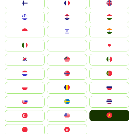
Suomi
France
United Kingdom
Greece
Hrvatska
Magyarország
Indonesia
Israel
India
Italia
JA
Japan
South Korea
Malay
Mexico
Nederland
Norge
Portugal
Polska
România
Россия
Slovensko
Ruoŧŧa
ไทย
Vietnam
Türkiye
United States
中国
中國香港特別行政區