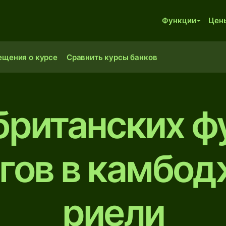
Функции
Цен
ещения о курсе
Сравнить курсы банков
британских ф
гов в камбо
риели