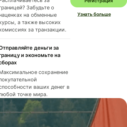
Расплачиваетесь за
Регистрация
границей? Забудьте о
Узнать больше
наценках на обменные
курсы, а также высоких
комиссиях за транзакции.
Отправляйте деньги за
границу и экономьте на
сборах
Максимальное сохранение
покупательной
способности ваших денег в
любой точке мира.