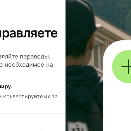
правляете
вляйте переводы.
се необходимое на
миру.
 конвертируйте их за