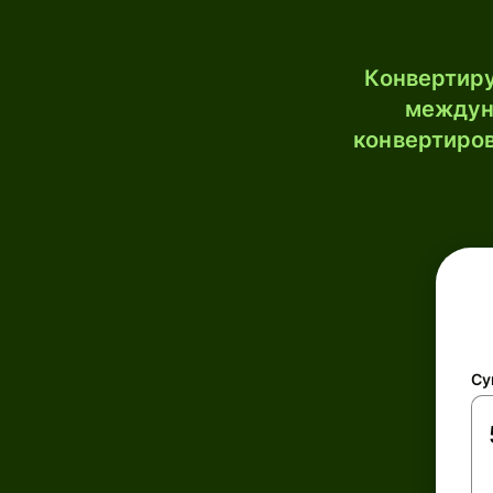
Конвертиру
междун
конвертиров
Су