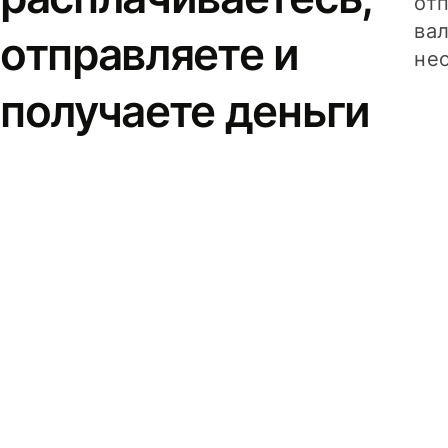
от
вал
отправляете и
не
получаете деньги