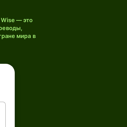
 Wise — это
реводы,
тране мира в