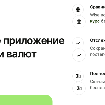
Сравн
Wise в
курс
бе
е приложение
Отсле
Сохран
и валют
постеп
Полнос
Скачай
беспла