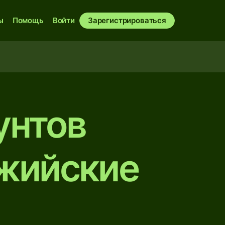
ы
Помощь
Войти
Зарегистрироваться
унтов
джийские