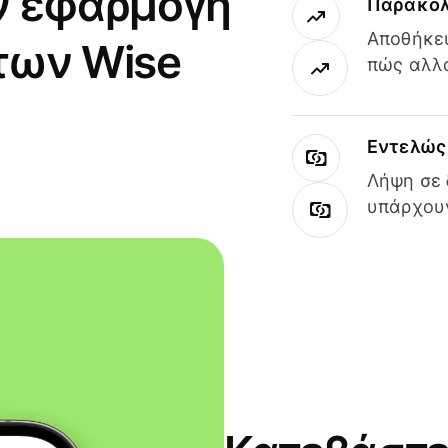
ν εφαρμογή
Παρακολ
Αποθήκευ
των Wise
πώς αλλά
Εντελώς 
Λήψη σε 
υπάρχουν