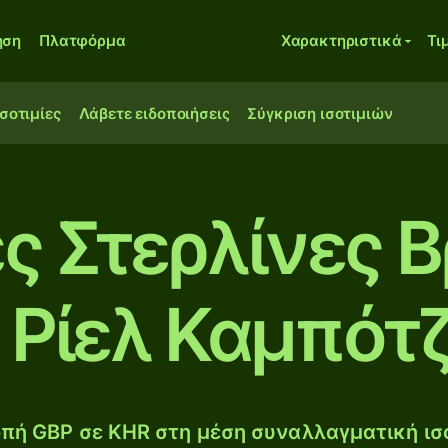
ηση
Πλατφόρμα
Χαρακτηριστικά
Τι
ισοτιμίες
Λάβετε ειδοποιήσεις
Σύγκριση ισοτιμιών
ς Στερλίνες 
 Ρίελ Καμπότ
πή GBP σε KHR στη μέση συναλλαγματική ισο