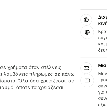
Δια
κιν
Κρά
συγ
και
δευ
Μια
σε χρήματα όταν στέλνεις,
Μην
αι λαμβάνεις πληρωμές σε πάνω
προ
ίσματα. Όλα όσα χρειάζεσαι, σε
συν
ιασμό, όποτε τα χρειάζεσαι.
για
συν
εξω