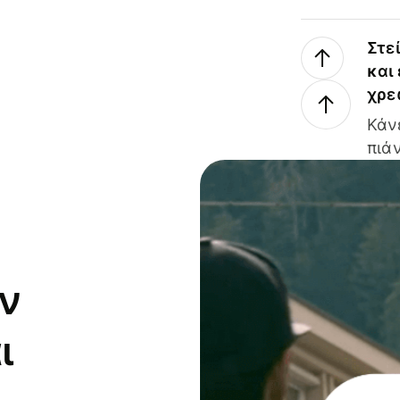
Στε
και
χρε
Κάν
πιάν
ν
ι