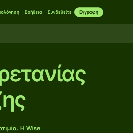
μολόγηση
Βοήθεια
Συνδεθείτε
Εγγραφή
Βρετανίας
ζης
τιμία. Η Wise