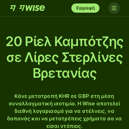
Εγγραφή
20 Ρίελ Καμπότζης
σε Λίρες Στερλίνες
Βρετανίας
Κάνε μετατροπή KHR σε GBP στη μέση
συναλλαγματική ισοτιμία. Η Wise αποτελεί
διεθνή λογαριασμό για να στέλνεις, να
δαπανάς και να μετατρέπεις χρήματα σα να
είσαι ντόπιος.