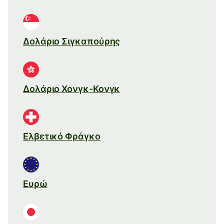
Δολάριο Σιγκαπούρης
Δολάριο Χονγκ-Κονγκ
Ελβετικό Φράγκο
Ευρώ