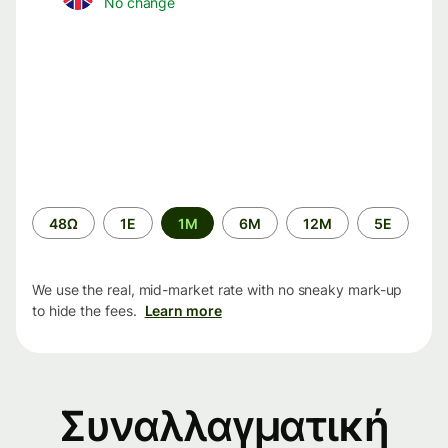
No change
Time
48Ω
1Ε
1M
6M
12M
5Ε
period
We use the real, mid-market rate with no sneaky mark-up
to hide the fees.
Learn more
Συναλλαγματική