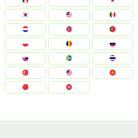
Italia
JA
Japan
South Korea
Malay
Mexico
Nederland
Norge
Portugal
Polska
România
Россия
Slovensko
Ruoŧŧa
ไทย
Türkiye
United States
Vietnam
中国
中國香港特別行政區