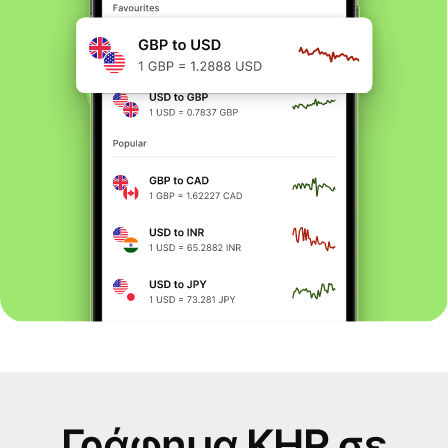
Γράφημα KHR σε