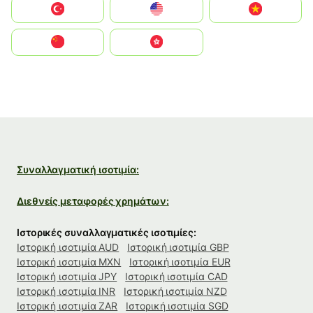
Türkiye
United States
Vietnam
中国
中國香港特別行政區
Συναλλαγματική ισοτιμία:
Διεθνείς μεταφορές χρημάτων:
Ιστορικές συναλλαγματικές ισοτιμίες:
Ιστορική ισοτιμία AUD
Ιστορική ισοτιμία GBP
Ιστορική ισοτιμία MXN
Ιστορική ισοτιμία EUR
Ιστορική ισοτιμία JPY
Ιστορική ισοτιμία CAD
Ιστορική ισοτιμία INR
Ιστορική ισοτιμία NZD
Ιστορική ισοτιμία ZAR
Ιστορική ισοτιμία SGD