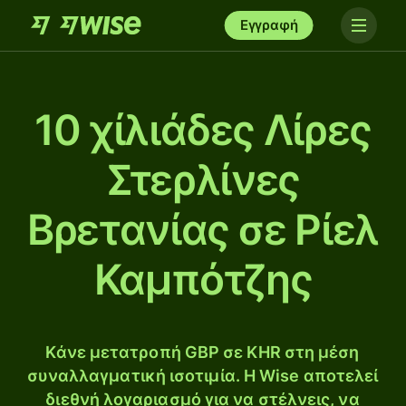
Εγγραφή
10 χίλιάδες Λίρες
Στερλίνες
Βρετανίας σε Ρίελ
Καμπότζης
Κάνε μετατροπή GBP σε KHR στη μέση
συναλλαγματική ισοτιμία. Η Wise αποτελεί
διεθνή λογαριασμό για να στέλνεις, να