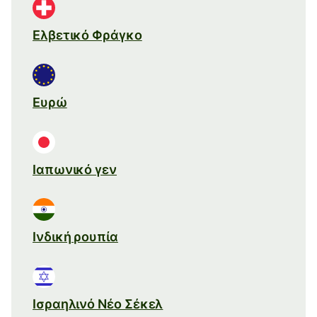
Ελβετικό Φράγκο
Ευρώ
Ιαπωνικό γεν
Ινδική ρουπία
Ισραηλινό Νέο Σέκελ