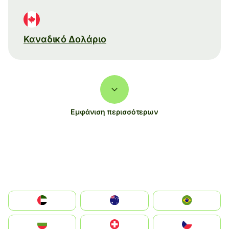
Καναδικό Δολάριο
Εμφάνιση περισσότερων
الإمارات العربية المتحدة
Australia
Brazil
България
Switzerland
Czechia