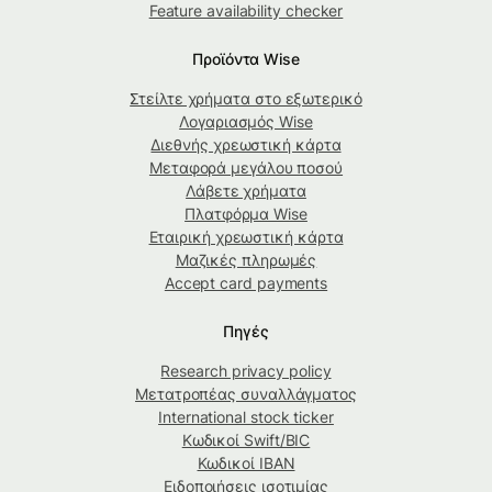
Feature availability checker
Προϊόντα Wise
Στείλτε χρήματα στο εξωτερικό
Λογαριασμός Wise
Διεθνής χρεωστική κάρτα
Μεταφορά μεγάλου ποσού
Λάβετε χρήματα
Πλατφόρμα Wise
Εταιρική χρεωστική κάρτα
Μαζικές πληρωμές
Accept card payments
Πηγές
Research privacy policy
Μετατροπέας συναλλάγματος
International stock ticker
Κωδικοί Swift/BIC
Κωδικοί IBAN
Ειδοποιήσεις ισοτιμίας