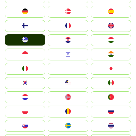
Deutschland
Denmark
España
Suomi
France
United Kingdom
Greece
Hrvatska
Magyarország
Indonesia
Israel
India
Italia
JA
Japan
South Korea
Malay
Mexico
Nederland
Norge
Portugal
Polska
România
Россия
Slovensko
Ruoŧŧa
ไทย