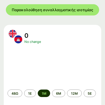
Παρακολούθηση συναλλαγματικής ισοτιμίας
0
No change
Time
48Ω
1Ε
1M
6M
12M
5Ε
period