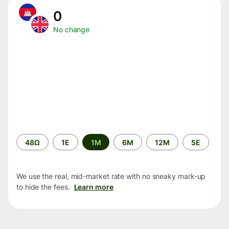
0
No change
Time
48Ω
1Ε
1M
6M
12M
5Ε
period
We use the real, mid-market rate with no sneaky mark-up
to hide the fees.
Learn more