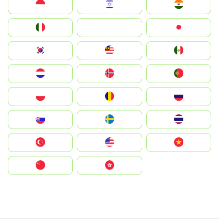
Indonesia
Israel
India
Italia
JA
Japan
South Korea
Malay
Mexico
Nederland
Norge
Portugal
Polska
România
Россия
Slovensko
Ruoŧŧa
ไทย
Türkiye
United States
Vietnam
中国
中國香港特別行政區