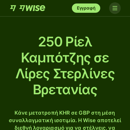
Εγγραφή
250 Ρίελ
Καμπότζης σε
Λίρες Στερλίνες
Βρετανίας
Κάνε μετατροπή KHR σε GBP στη μέση
συναλλαγματική ισοτιμία. Η Wise αποτελεί
διεθνή λογαριασμό για να στέλνεις, να