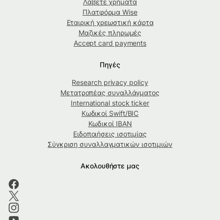
Λάβετε χρήματα
Πλατφόρμα Wise
Εταιρική χρεωστική κάρτα
Μαζικές πληρωμές
Accept card payments
Πηγές
Research privacy policy
Μετατροπέας συναλλάγματος
International stock ticker
Κωδικοί Swift/BIC
Κωδικοί IBAN
Ειδοποιήσεις ισοτιμίας
Σύγκριση συναλλαγματικών ισοτιμιών
Ακολουθήστε μας