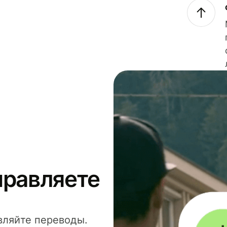
правляете
вляйте переводы.