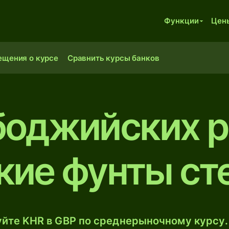
Функции
Цен
ещения о курсе
Сравнить курсы банков
боджийских р
кие фунты ст
йте KHR в GBP по среднерыночному курсу.