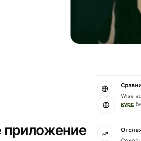
Сравн
Wise в
курс
бе
е приложение
Отсле
Сохран