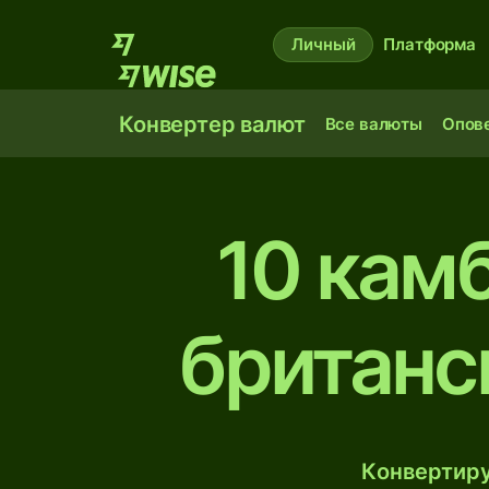
Личный
Платформа
Конвертер валют
Все валюты
Опов
10 кам
британс
Конвертиру