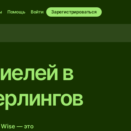
ы
Помощь
Войти
Зарегистрироваться
иелей в
ерлингов
 Wise — это