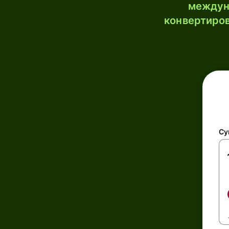
междун
конвертиров
Су