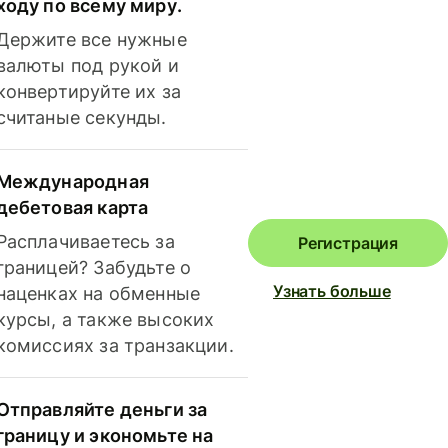
ходу по всему миру.
Держите все нужные
валюты под рукой и
конвертируйте их за
считаные секунды.
Международная
дебетовая карта
Расплачиваетесь за
Регистрация
границей? Забудьте о
Узнать больше
наценках на обменные
курсы, а также высоких
комиссиях за транзакции.
Отправляйте деньги за
границу и экономьте на