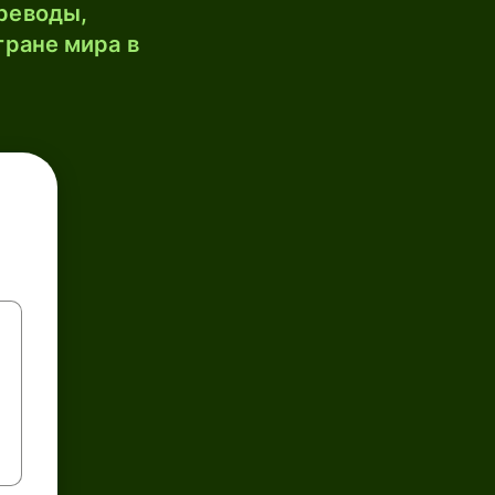
реводы,
тране мира в