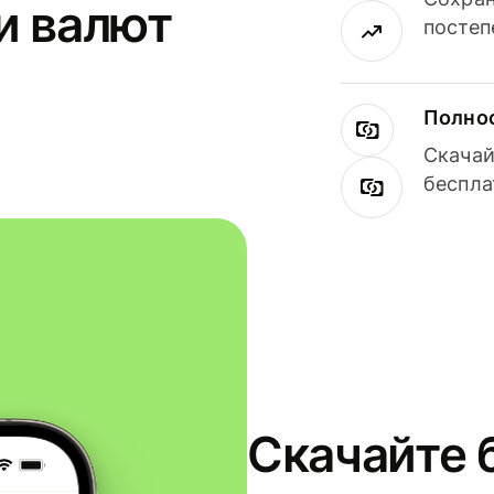
и валют
постеп
Полнос
Скачай
беспла
Скачайте 