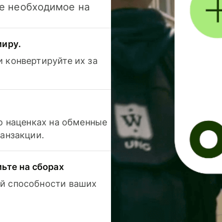
се необходимое на
миру.
 конвертируйте их за
 о наценках на обменные
ранзакции.
мьте на сборах
й способности ваших