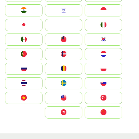
Indonesia
Israel
India
Italia
JA
Japan
South Korea
Malay
Mexico
Nederland
Norge
Portugal
Polska
România
Россия
Slovensko
Ruoŧŧa
ไทย
Türkiye
United States
Vietnam
中国
中國香港特別行政區