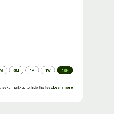
الفترة
2M
6M
1M
1W
48H
الزمنية
sneaky mark-up to hide the fees.
Learn more