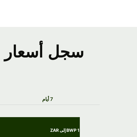
سجل أسعار صر
7 أيام
1 BWP إلى ZAR