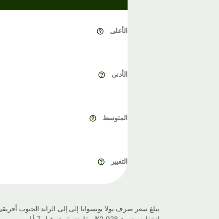
الأعلى
الأدنى
المتوسط
التغيير
انخفاض بنسبة 0.028% مقارنة بقيمته قبل 7 أيام.