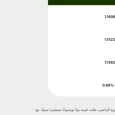
1.160
1.152
1.156
%
-0.6
اليًا 1.15297 اليوم، مما يعكس تغييرًا بنسبة -0.034% منذ الأمس. خلال الأسبوع الماضي، ظلت قيمة بولا بوتسوانا مستقرة نسبيًا، مع