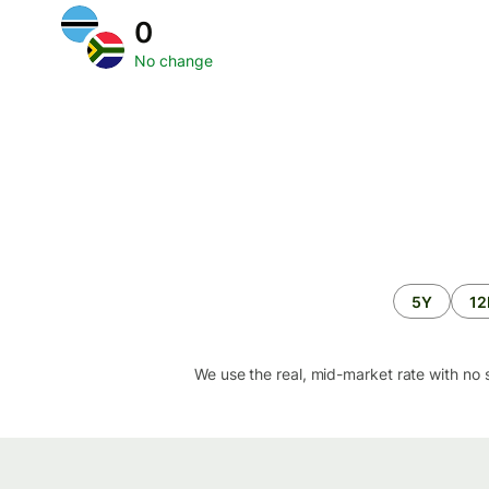
0
No change
5Y
1
We use the real, mid-market rate with no 