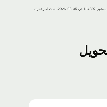
خلال الأسبوع الماضي، تذبذب سعر صرف بولا بوتسوانا إلى إلى الراند الجنوب أفريقي بين أعلى مستوى 1.16479 في 31-07-2026 وأدنى مستوى 1.14392 في 05-08-2026. حدث أكبر تحرك