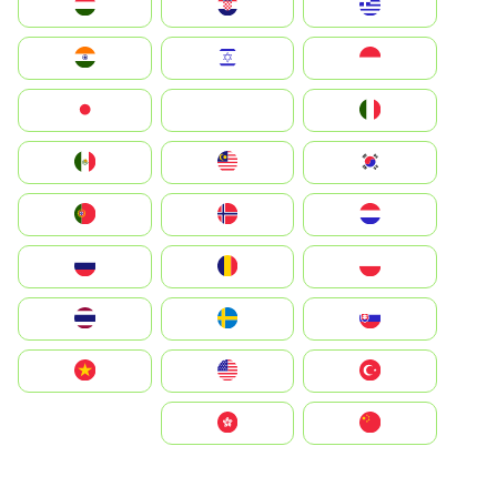
Greece
Hrvatska
Magyarország
Indonesia
Israel
India
Italia
JA
Japan
South Korea
Malay
Mexico
Nederland
Norge
Portugal
Polska
România
Россия
Slovensko
Ruoŧŧa
ไทย
Türkiye
United States
Vietnam
中国
中國香港特別行政區