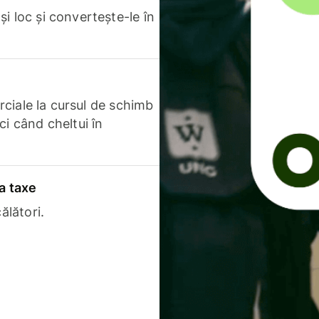
i loc și convertește-le în
erciale la cursul de schimb
ci când cheltui în
a taxe
ălători.