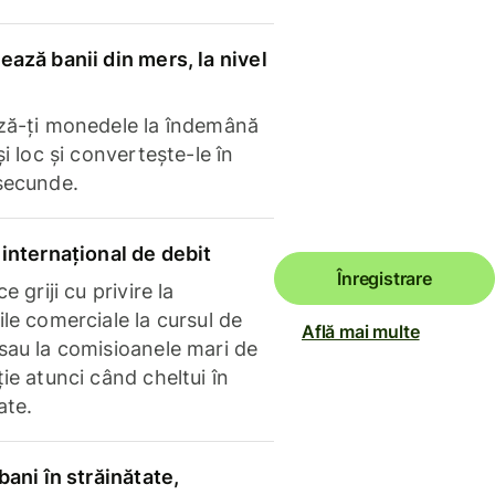
ază banii din mers, la nivel
ză-ți monedele la îndemână
și loc și convertește-le în
secunde.
internațional de debit
Înregistrare
e griji cu privire la
le comerciale la cursul de
Află mai multe
sau la comisioanele mari de
ie atunci când cheltui în
ate.
bani în străinătate,