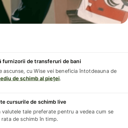
furnizorii de transferuri de bani
e ascunse, cu Wise vei beneficia întotdeauna de
ediu de schimb al pieței
.
e cursurile de schimb live
 valutele tale preferate pentru a vedea cum se
 rata de schimb în timp.