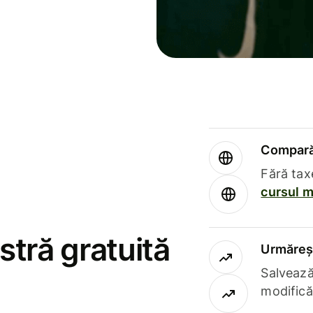
Compară 
Fără tax
cursul m
stră gratuită
Urmăreșt
Salvează
modifică