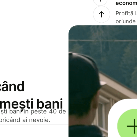
economi
Profită 
oriunde 
când
rimești bani
ești bani în peste 40 de
oricând ai nevoie.
.