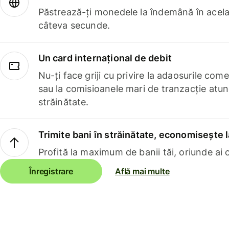
Păstrează-ți monedele la îndemână în acelaș
câteva secunde.
Un card internațional de debit
Nu-ți face griji cu privire la adaosurile com
sau la comisioanele mari de tranzacție atun
străinătate.
Trimite bani în străinătate, economisește l
Profită la maximum de banii tăi, oriunde ai c
Înregistrare
Află mai multe