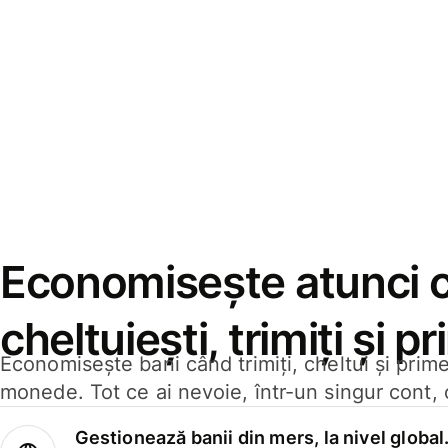
Economisește atunci 
cheltuiești, trimiți și p
Economisește bani când trimiți, cheltui și prim
monede. Tot ce ai nevoie, într-un singur cont, 
Gestionează banii din mers, la nivel global