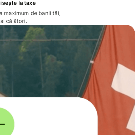
sește la taxe
la maximum de banii tăi,
ai călători.