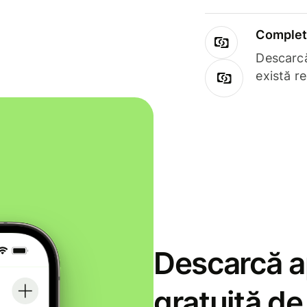
Complet 
Descarcă
există r
Descarcă ap
gratuită d