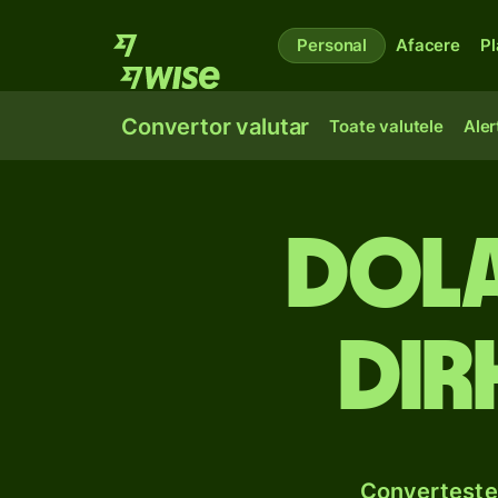
Personal
Afacere
Pl
Convertor valutar
Toate valutele
Aler
Dola
dir
Convertește 