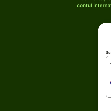
contul internaț
Su