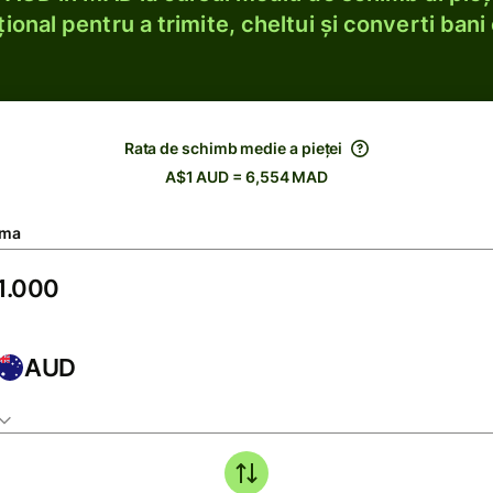
ional pentru a trimite, cheltui și converti bani 
Rata de schimb medie a pieței
A$1 AUD = 6,554 MAD
ma
AUD