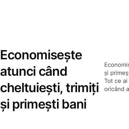
Economisește
Economise
atunci când
și prime
Tot ce ai
cheltuiești, trimiți
oricând a
și primești bani