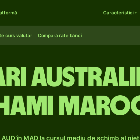
atformă
Caracteristici
te curs valutar
Compară rate bănci
ri australie
hami maro
AUD în MAD la cursul mediu de schimb al pieț