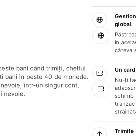
Gestione
global.
Păstrea
în acela
câteva 
ște bani când trimiți, cheltui
Un card 
ști bani în peste 40 de monede.
Nu-ți fac
 nevoie, într-un singur cont,
adaosuri
i nevoie.
schimb 
tranzacț
străinăt
Trimite 