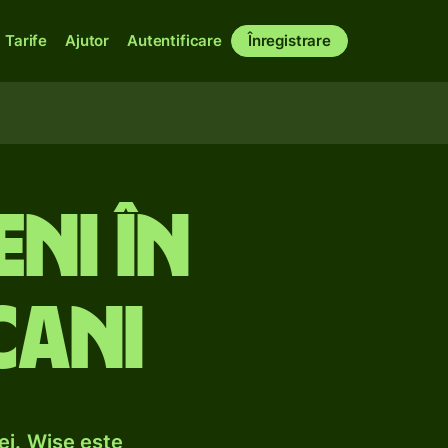
Tarife
Ajutor
Autentificare
Înregistrare
ni în
cani
ei. Wise este