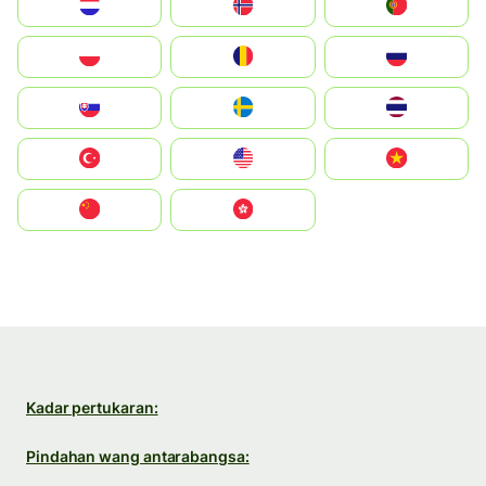
Nederland
Norge
Portugal
Polska
România
Россия
Slovensko
Ruoŧŧa
ไทย
Türkiye
United States
Vietnam
中国
中國香港特別行政區
Kadar pertukaran:
Pindahan wang antarabangsa: