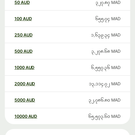
50
AUD
၃၂၇.၈၇
MAD
100
AUD
၆၅၅.၇၄
MAD
250
AUD
၁,၆၃၉.၃၄
MAD
500
AUD
၃,၂၇၈.၆၈
MAD
1000
AUD
၆,၅၅၇.၃၆
MAD
2000
AUD
၁၃,၁၁၄.၇၂
MAD
5000
AUD
၃၂,၇၈၆.၈၀
MAD
10000
AUD
၆၅,၅၇၃.၆၀
MAD