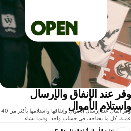
ر عند الإنفاق والإرسال
ستلام الأموال
وفّر المال عند إرسال الأموال وإنفاقها واستلامها بأكثر من 40
لة. كل ما تحتاجه، في حساب واحد، وقتما تشاء.
إدارة الأموال أثناء التنقل عالميًا.