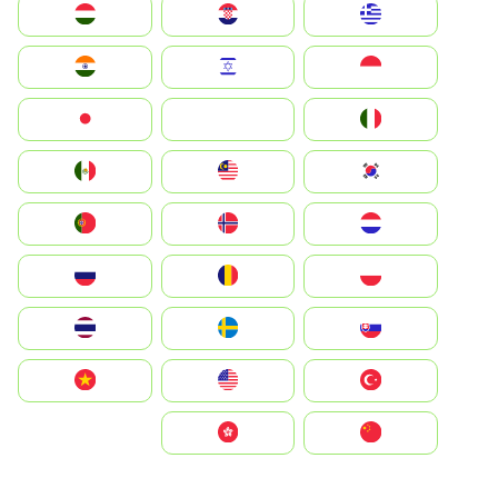
Greece
Hrvatska
Magyarország
Indonesia
Israel
India
Italia
JA
Japan
South Korea
Malay
Mexico
Nederland
Norge
Portugal
Polska
România
Россия
Slovensko
Ruoŧŧa
ไทย
Türkiye
United States
Vietnam
中国
中國香港特別行政區