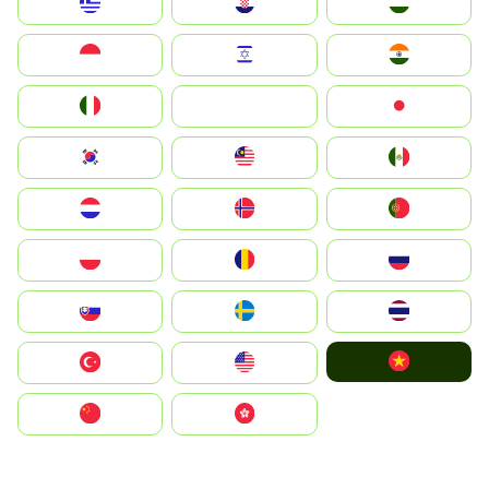
Greece
Hrvatska
Magyarország
Indonesia
Israel
India
Italia
JA
Japan
South Korea
Malay
Mexico
Nederland
Norge
Portugal
Polska
România
Россия
Slovensko
Ruoŧŧa
ไทย
Vietnam
Türkiye
United States
中国
中國香港特別行政區