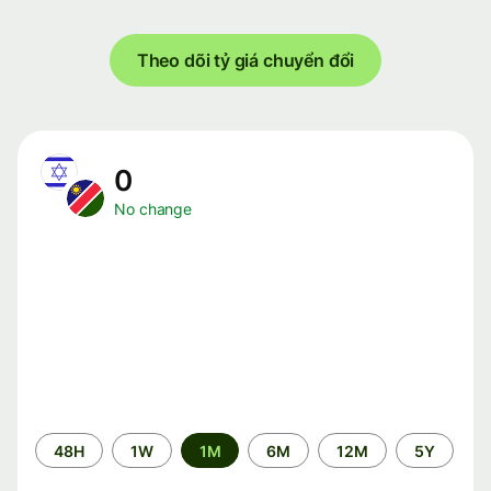
Theo dõi tỷ giá chuyển đổi
0
No change
Time
48H
1W
1M
6M
12M
5Y
period