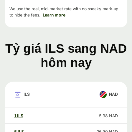
We use the real, mid-market rate with no sneaky mark-up
to hide the fees.
Learn more
Tỷ giá ILS sang NAD
hôm nay
ILS
NAD
1
ILS
5.38
NAD
5
ILS
26.90
NAD