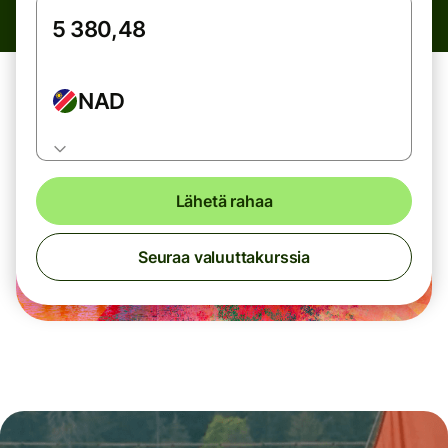
NAD
Lähetä rahaa
Seuraa valuuttakurssia