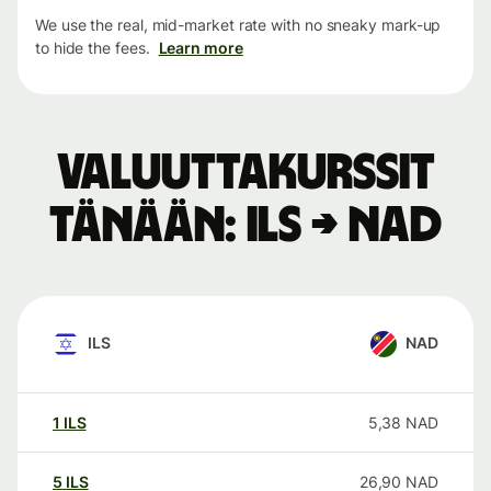
We use the real, mid-market rate with no sneaky mark-up
to hide the fees.
Learn more
Valuuttakurssit
tänään: ILS → NAD
ILS
NAD
1
ILS
5,38
NAD
5
ILS
26,90
NAD