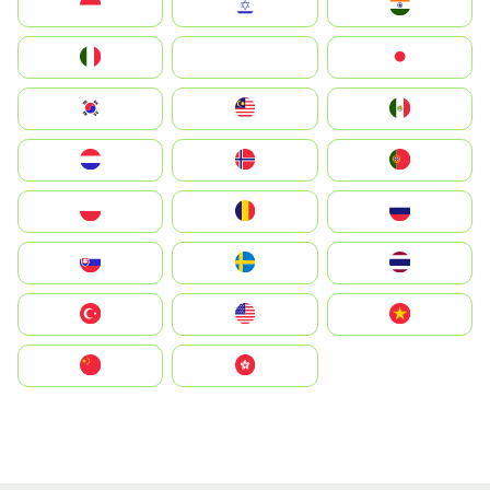
Indonesia
Israel
India
Italia
JA
Japan
South Korea
Malay
Mexico
Nederland
Norge
Portugal
Polska
România
Россия
Slovensko
Ruoŧŧa
ไทย
Türkiye
United States
Vietnam
中国
中國香港特別行政區