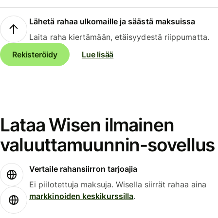
Lähetä rahaa ulkomaille ja säästä maksuissa
Laita raha kiertämään, etäisyydestä riippumatta.
Rekisteröidy
Lue lisää
Lataa Wisen ilmainen
valuuttamuunnin-sovellus
Vertaile rahansiirron tarjoajia
Ei piilotettuja maksuja. Wisella siirrät rahaa aina
markkinoiden keskikurssilla
.