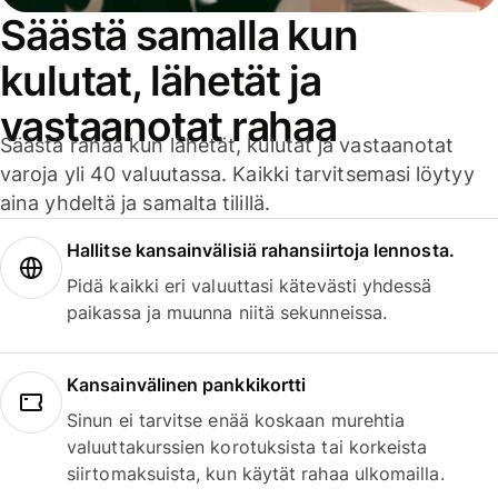
Säästä samalla kun
kulutat, lähetät ja
vastaanotat rahaa
Säästä rahaa kun lähetät, kulutat ja vastaanotat
varoja yli 40 valuutassa. Kaikki tarvitsemasi löytyy
aina yhdeltä ja samalta tilillä.
Hallitse kansainvälisiä rahansiirtoja lennosta.
Pidä kaikki eri valuuttasi kätevästi yhdessä
paikassa ja muunna niitä sekunneissa.
Kansainvälinen pankkikortti
Sinun ei tarvitse enää koskaan murehtia
valuuttakurssien korotuksista tai korkeista
siirtomaksuista, kun käytät rahaa ulkomailla.