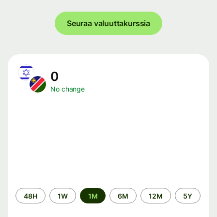
Seuraa valuuttakurssia
0
No change
Time
48H
1W
1M
6M
12M
5Y
period