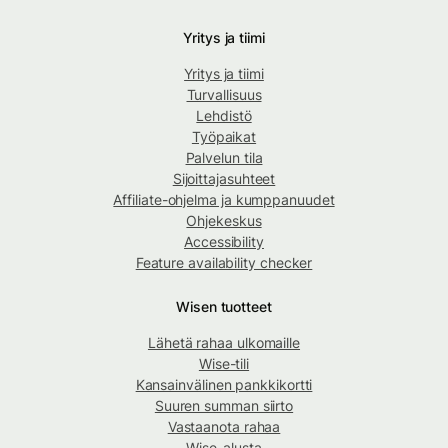
Yritys ja tiimi
Yritys ja tiimi
Turvallisuus
Lehdistö
Työpaikat
Palvelun tila
Sijoittajasuhteet
Affiliate-ohjelma ja kumppanuudet
Ohjekeskus
Accessibility
Feature availability checker
Wisen tuotteet
Lähetä rahaa ulkomaille
Wise-tili
Kansainvälinen pankkikortti
Suuren summan siirto
Vastaanota rahaa
Wise-alusta