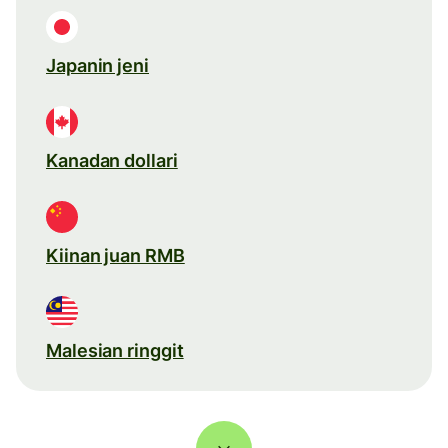
Japanin jeni
Kanadan dollari
Kiinan juan RMB
Malesian ringgit