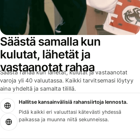
Säästä samalla kun
kulutat, lähetät ja
vastaanotat rahaa
Säästä rahaa kun lähetät, kulutat ja vastaanotat
varoja yli 40 valuutassa. Kaikki tarvitsemasi löytyy
aina yhdeltä ja samalta tilillä.
Hallitse kansainvälisiä rahansiirtoja lennosta.
Pidä kaikki eri valuuttasi kätevästi yhdessä
paikassa ja muunna niitä sekunneissa.