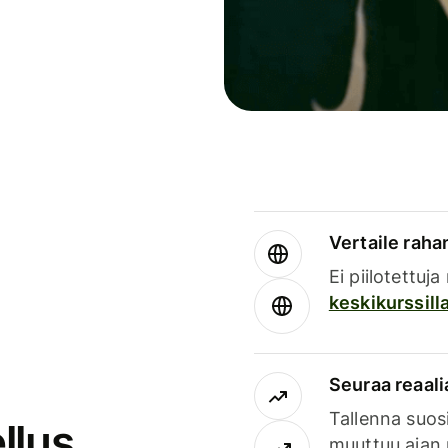
Vertaile rahan
Ei piilotettuj
keskikurssill
Seuraa reaali
Tallenna suosi
llus
muuttuu ajan 