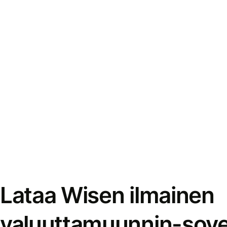
Lataa Wisen ilmainen
valuuttamuunnin-sove