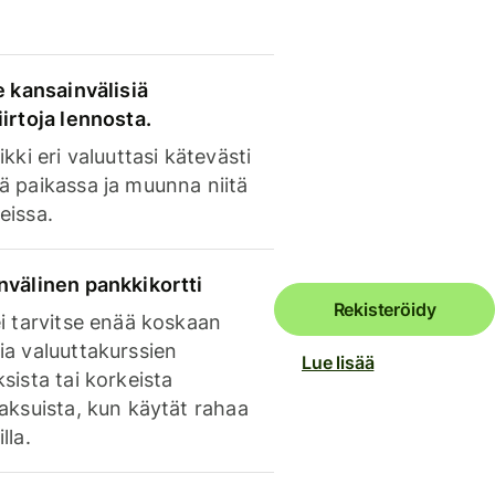
e kansainvälisiä
irtoja lennosta.
ikki eri valuuttasi kätevästi
ä paikassa ja muunna niitä
eissa.
nvälinen pankkikortti
Rekisteröidy
i tarvitse enää koskaan
ia valuuttakurssien
Lue lisää
sista tai korkeista
aksuista, kun käytät rahaa
lla.