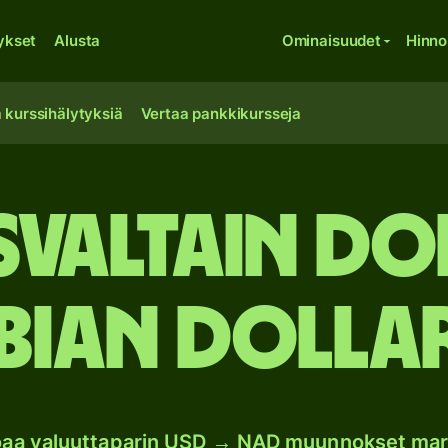
ykset
Alusta
Ominaisuudet
Hinno
 kurssihälytyksiä
Vertaa pankkikursseja
valtain do
bian dollar
joaa valuuttaparin USD → NAD muunnokset mar