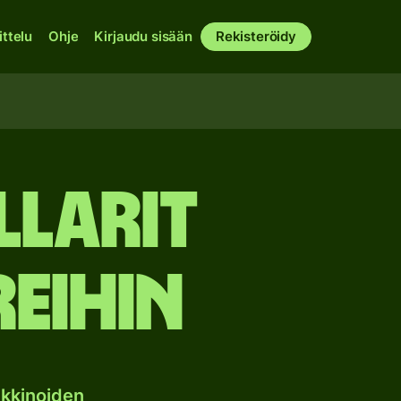
ittelu
Ohje
Kirjaudu sisään
Rekisteröidy
llarit
eihin
kkinoiden