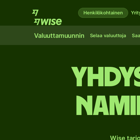
Henkilökohtainen
Yrit
Valuuttamuunnin
Selaa valuuttoja
Saa
Yhdys
Nami
Wise tar