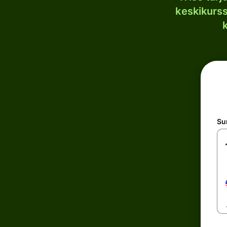
keskikurssi
S