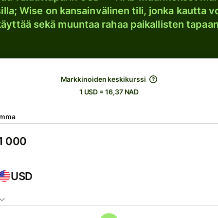
lla; Wise on kansainvälinen tili, jonka kautta vo
käyttää sekä muuntaa rahaa paikallisten tapaan
Markkinoiden keskikurssi
1 USD = 16,37 NAD
umma
USD