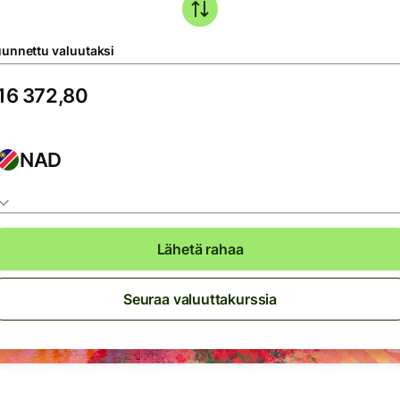
unnettu valuutaksi
NAD
Lähetä rahaa
Seuraa valuuttakurssia