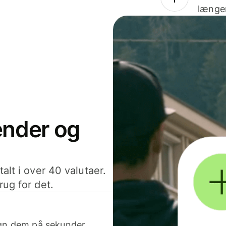
længer
sender og
alt i over 40 valutaer.
rug for det.
egn dem på sekunder.