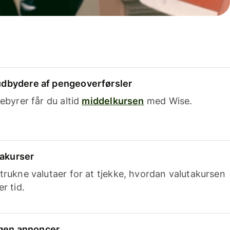
dbydere af pengeoverførsler
ebyrer får du altid
middelkursen
med Wise.
takurser
trukne valutaer for at tjekke, hvordan valutakursen
r tid.
ingen annoncer