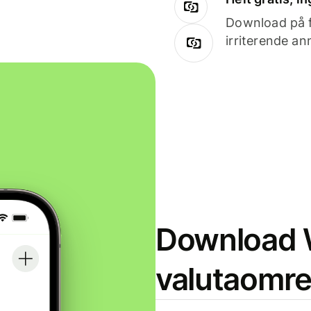
Download på få
irriterende an
Download W
valutaomr