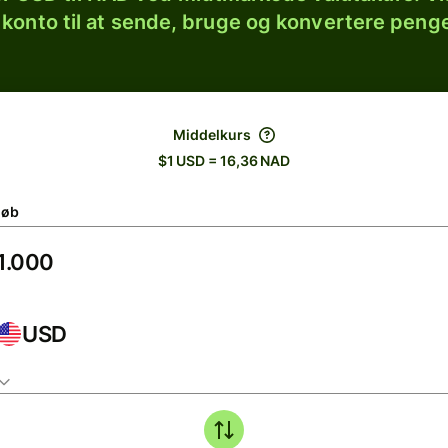
 konto til at sende, bruge og konvertere penge
Middelkurs
$1 USD = 16,36 NAD
løb
USD