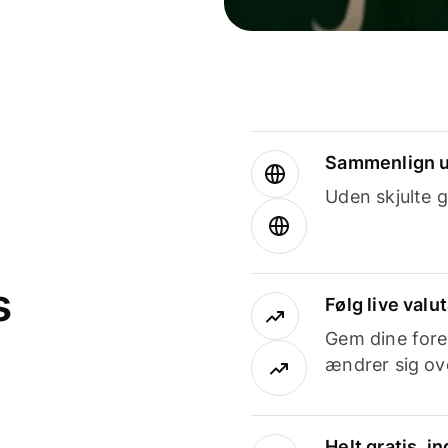
Sammenlign u
Uden skjulte g
s
Følg live valu
Gem dine fore
ændrer sig ove
Helt gratis, 