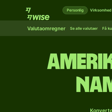
Personlig
Virksomhed
Valutaomregner
Se alle valutaer
Få ku
Amerik
nam
Konverte