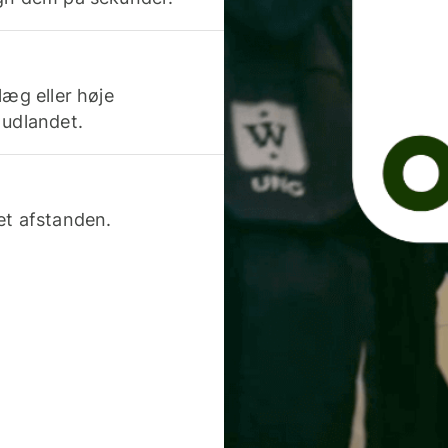
læg eller høje
 udlandet.
et afstanden.