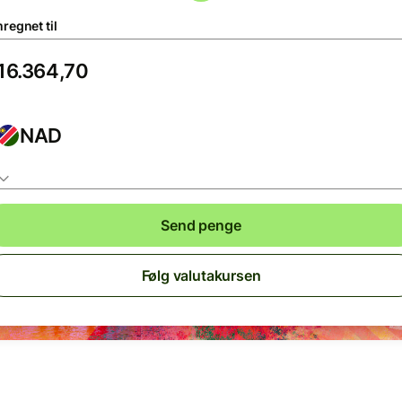
regnet til
NAD
Send penge
Følg valutakursen