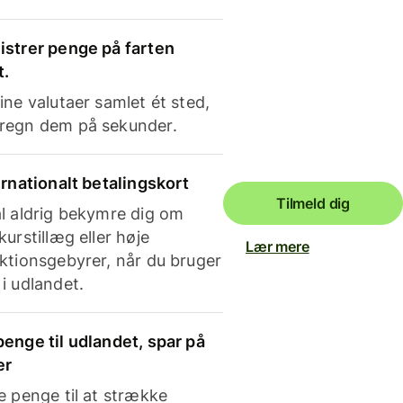
strer penge på farten
t.
ine valutaer samlet ét sted,
regn dem på sekunder.
ernationalt betalingskort
Tilmeld dig
l aldrig bekymre dig om
kurstillæg eller høje
Lær mere
ktionsgebyrer, når du bruger
i udlandet.
enge til udlandet, spar på
er
e penge til at strække