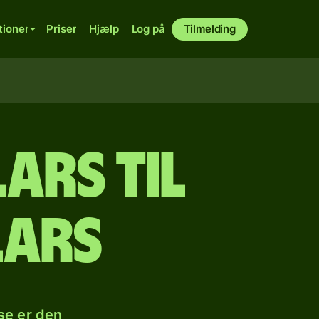
tioner
Priser
Hjælp
Log på
Tilmelding
ars til
lars
se er den