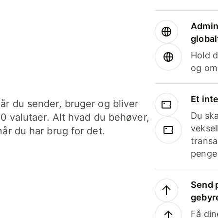
Admini
global
Hold d
og om
Et int
år du sender, bruger og bliver
Du ska
40 valutaer. Alt hvad du behøver,
veksel
år du har brug for det.
transa
penge 
Send p
gebyr
Få din