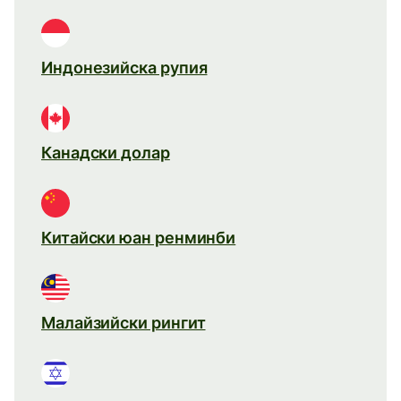
Индонезийска рупия
Канадски долар
Китайски юан ренминби
Малайзийски рингит