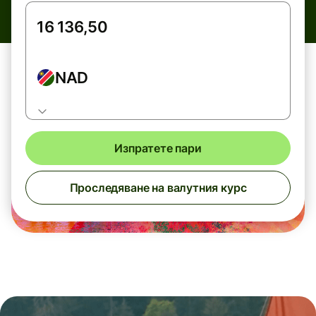
NAD
Изпратете пари
Проследяване на валутния курс