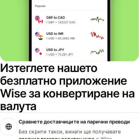
Изтеглете нашето
безплатно приложение
Wise за конвертиране на
валута
Сравнете доставчиците на парични преводи
Без скрити такси, винаги ще получавате
средния пазарен валутен курс
с Wise.