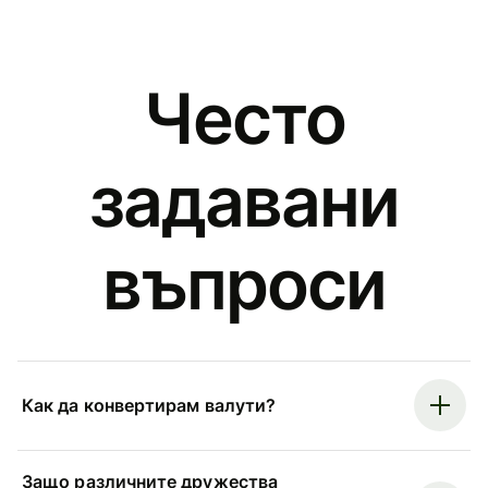
Често
задавани
въпроси
Как да конвертирам валути?
Защо различните дружества