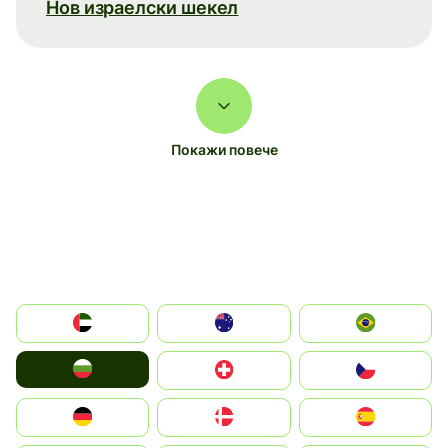
Нов израелски шекел
Покажи повече
الإمارات العربية المتحدة
Australia
Brazil
България
Switzerland
Czechia
Deutschland
Denmark
España