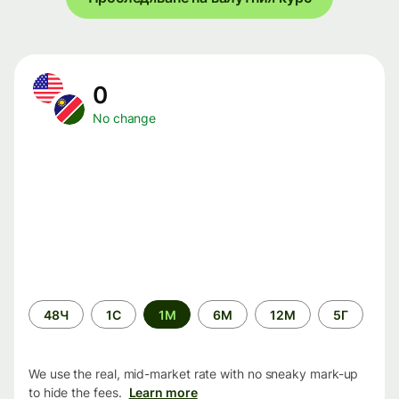
0
No change
Time
48Ч
1С
1М
6М
12М
5Г
period
We use the real, mid-market rate with no sneaky mark-up
to hide the fees.
Learn more