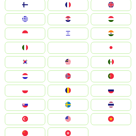
Suomi
France
United Kingdom
Greece
Hrvatska
Magyarország
Indonesia
Israel
India
Italia
JA
Japan
South Korea
Malay
Mexico
Nederland
Norge
Portugal
Polska
România
Россия
Slovensko
Ruoŧŧa
ไทย
Türkiye
United States
Vietnam
中国
中國香港特別行政區