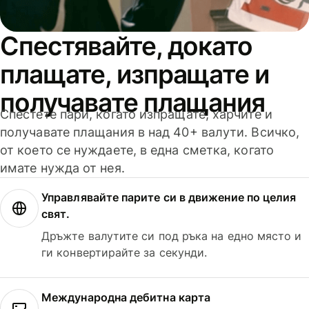
Спестявайте, докато
плащате, изпращате и
получавате плащания
Спестете пари, когато изпращате, харчите и
получавате плащания в над 40+ валути. Всичко,
от което се нуждаете, в една сметка, когато
имате нужда от нея.
Управлявайте парите си в движение по целия
свят.
Дръжте валутите си под ръка на едно място и
ги конвертирайте за секунди.
Международна дебитна карта