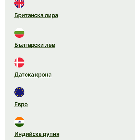
Британска лира
Български лев
Датска крона
Евро
Индийска рупия