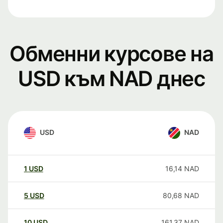
Обменни курсове на
USD към NAD днес
USD
NAD
1
USD
16,14
NAD
5
USD
80,68
NAD
10
USD
161,37
NAD