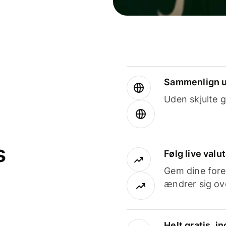
Sammenlign u
Uden skjulte g
s
Følg live valu
Gem dine fore
ændrer sig ove
Helt gratis, 