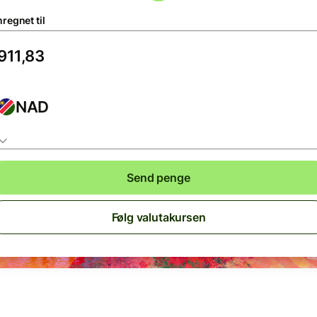
regnet til
NAD
Send penge
Følg valutakursen