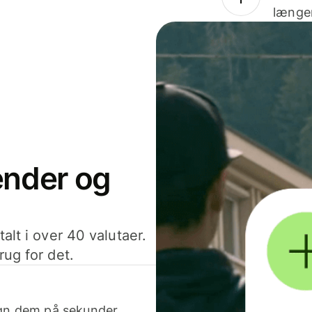
længer
sender og
alt i over 40 valutaer.
rug for det.
egn dem på sekunder.