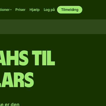
tioner
Priser
Hjælp
Log på
Tilmelding
hs til
lars
se er den