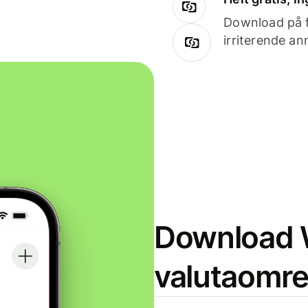
Download på få
irriterende an
Download W
valutaomr