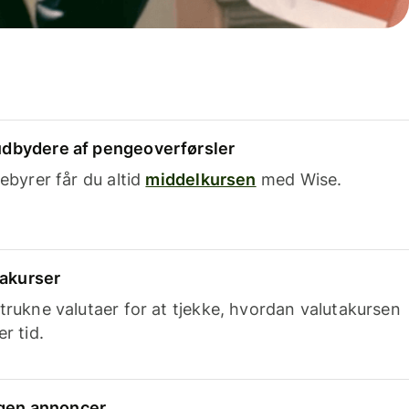
dbydere af pengeoverførsler
ebyrer får du altid
middelkursen
med Wise.
takurser
trukne valutaer for at tjekke, hvordan valutakursen
r tid.
ingen annoncer