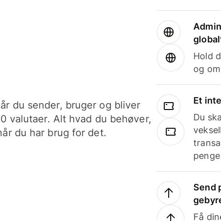
Admini
global
Hold d
og om
Et int
år du sender, bruger og bliver
Du ska
40 valutaer. Alt hvad du behøver,
veksel
år du har brug for det.
transa
penge 
Send p
gebyr
Få din