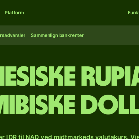
Platform
Funk
rsadvarsler
Sammenlign bankrenter
esiske rupia
ibiske dol
r IDR til NAD ved midtmarkeds valutakurs. Vi