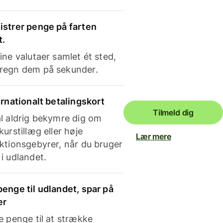
strer penge på farten
t.
ine valutaer samlet ét sted,
regn dem på sekunder.
ernationalt betalingskort
Tilmeld dig
l aldrig bekymre dig om
kurstillæg eller høje
Lær mere
ktionsgebyrer, når du bruger
i udlandet.
enge til udlandet, spar på
er
e penge til at strække