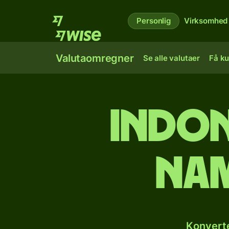
Personlig
Virksomhed
Valutaomregner
Se alle valutaer
Få ku
Indon
nam
Konverte