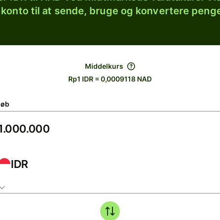
 konto til at sende, bruge og konvertere penge
Middelkurs
Rp1 IDR = 0,0009118 NAD
løb
IDR