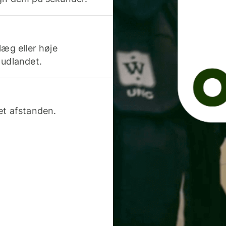
læg eller høje
 udlandet.
et afstanden.