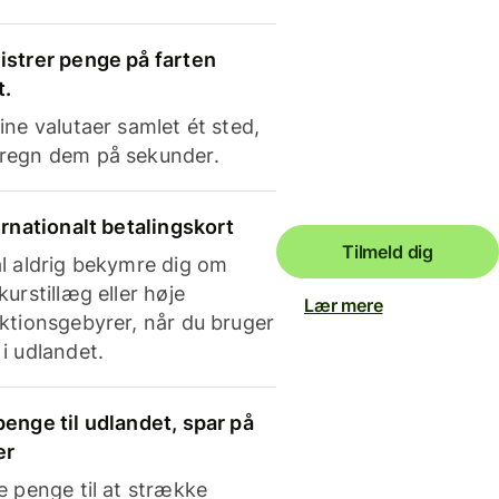
strer penge på farten
t.
ine valutaer samlet ét sted,
regn dem på sekunder.
ernationalt betalingskort
Tilmeld dig
l aldrig bekymre dig om
kurstillæg eller høje
Lær mere
ktionsgebyrer, når du bruger
i udlandet.
enge til udlandet, spar på
er
e penge til at strække