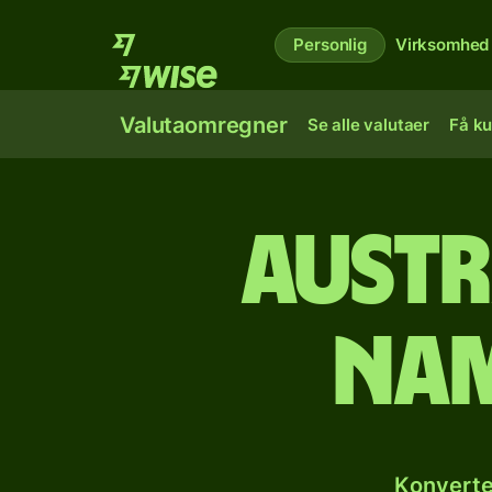
Personlig
Virksomhed
Valutaomregner
Se alle valutaer
Få ku
Austr
nam
Konverte