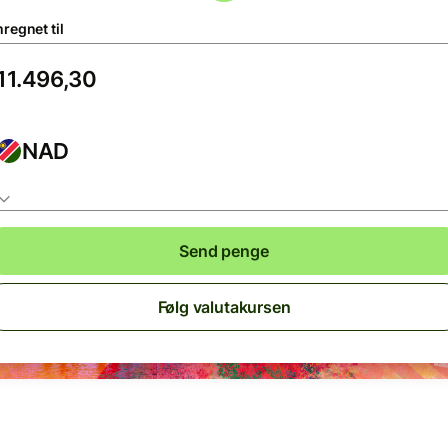
regnet til
NAD
Send penge
Følg valutakursen