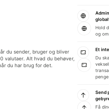
Admini
global
Hold d
og om
Et int
år du sender, bruger og bliver
Du ska
40 valutaer. Alt hvad du behøver,
veksel
år du har brug for det.
transa
penge 
Send p
gebyr
Få din