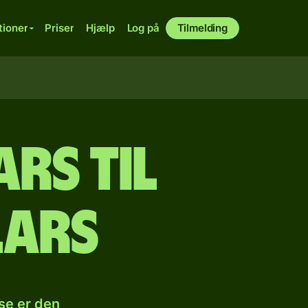
tioner
Priser
Hjælp
Log på
Tilmelding
rs til
lars
se er den