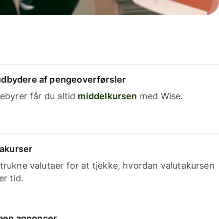
dbydere af pengeoverførsler
ebyrer får du altid
middelkursen
med Wise.
takurser
trukne valutaer for at tjekke, hvordan valutakursen
r tid.
ingen annoncer