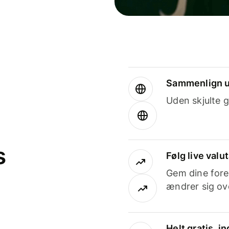
Sammenlign u
Uden skjulte g
s
Følg live valu
Gem dine fore
ændrer sig ove
Helt gratis, 