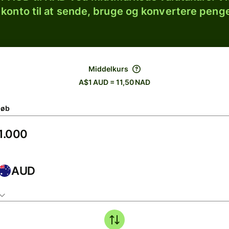
 konto til at sende, bruge og konvertere penge
Middelkurs
A$1 AUD = 11,50 NAD
løb
AUD