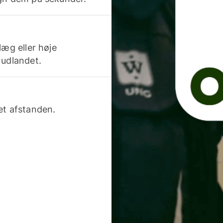
læg eller høje
 udlandet.
et afstanden.