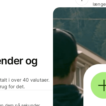
længer
sender og
alt i over 40 valutaer.
rug for det.
egn dem på sekunder.