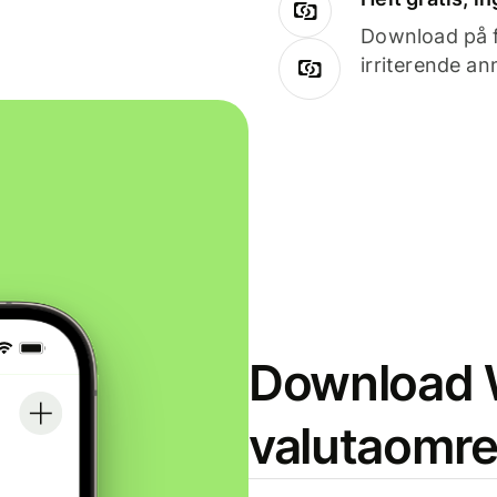
Download på få
irriterende an
Download W
valutaomr