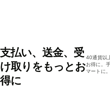
支払い、送金、受
40通貨以
け取りをもっとお
お得に。
マートに
得に