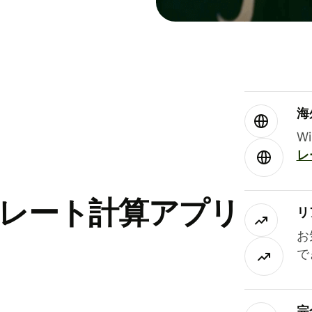
海
W
レ
替レート計算アプリ
リ
お
で
完