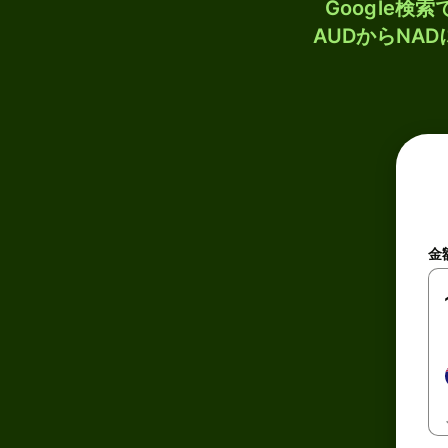
Google
AUDからNA
金