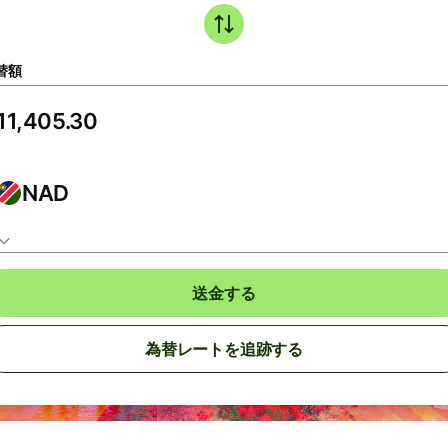
替額
NAD
送金する
為替レートを追跡する