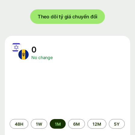
Theo dõi tỷ giá chuyển đổi
0
No change
Time
48H
1W
1M
6M
12M
5Y
period