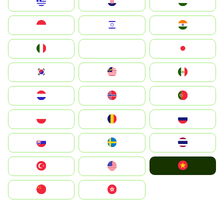
Greece
Hrvatska
Magyarország
Indonesia
Israel
India
Italia
JA
Japan
South Korea
Malay
Mexico
Nederland
Norge
Portugal
Polska
România
Россия
Slovensko
Ruoŧŧa
ไทย
Vietnam
Türkiye
United States
中国
中國香港特別行政區