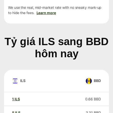
We use the real, mid-market rate with no sneaky mark-up
to hide the fees.
Learn more
Tỷ giá ILS sang BBD
hôm nay
ILS
BBD
1
ILS
0.66
BBD
5
ILS
3.31
BBD