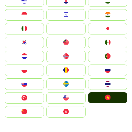
Greece
Hrvatska
Magyarország
Indonesia
Israel
India
Italia
JA
Japan
South Korea
Malay
Mexico
Nederland
Norge
Portugal
Polska
România
Россия
Slovensko
Ruoŧŧa
ไทย
Vietnam
Türkiye
United States
中国
中國香港特別行政區