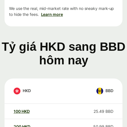
We use the real, mid-market rate with no sneaky mark-up
to hide the fees.
Learn more
Tỷ giá HKD sang BBD
hôm nay
HKD
BBD
100
HKD
25.49
BBD
200
HKD
50.99
BBD