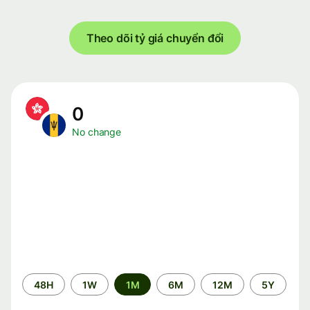
Theo dõi tỷ giá chuyển đổi
0
No change
Time
48H
1W
1M
6M
12M
5Y
period