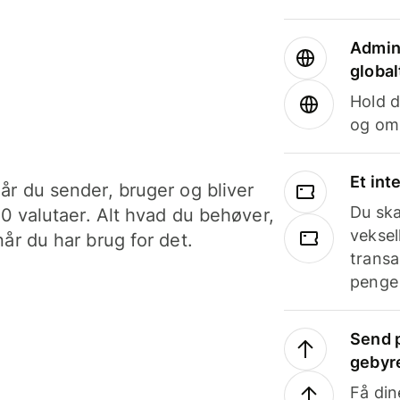
Admini
global
Hold d
og om
Et int
år du sender, bruger og bliver
Du ska
40 valutaer. Alt hvad du behøver,
veksel
år du har brug for det.
transa
penge 
Send p
gebyr
Få din