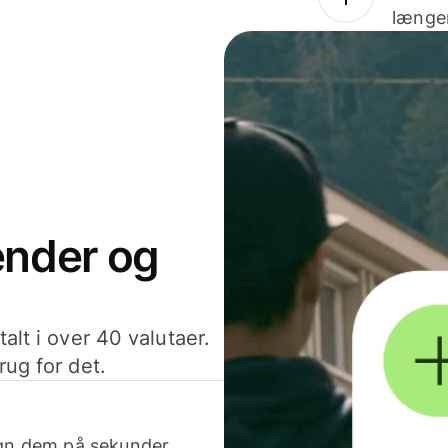
længer
sender og
alt i over 40 valutaer.
rug for det.
egn dem på sekunder.