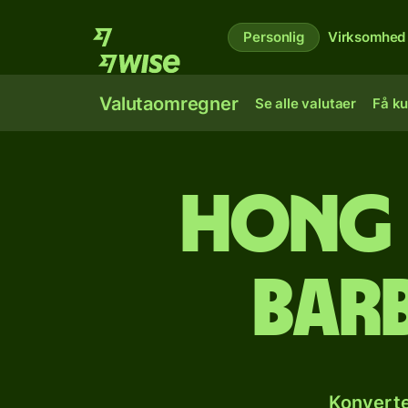
Personlig
Virksomhed
Valutaomregner
Se alle valutaer
Få ku
Hong 
bar
Konverte