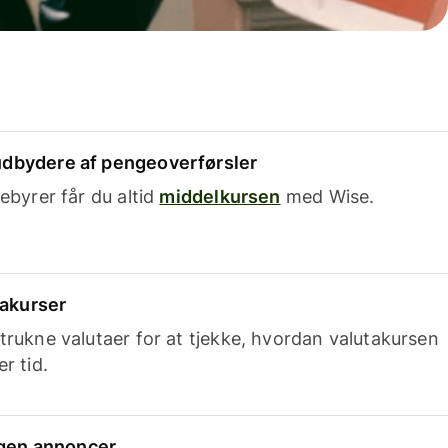
dbydere af pengeoverførsler
ebyrer får du altid
middelkursen
med Wise.
takurser
trukne valutaer for at tjekke, hvordan valutakursen
r tid.
ingen annoncer