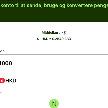
 konto til at sende, bruge og konvertere penge
Middelkurs
$1 HKD = 0.2549 BBD
løb
HKD