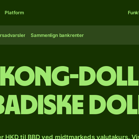
Platform
Funk
rsadvarsler
Sammenlign bankrenter
Kong-dolla
badiske dol
r HKD til BBD ved midtmarkeds valutakurs. Vi