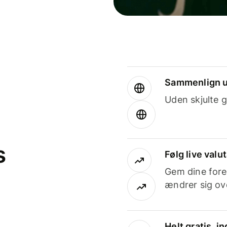
Sammenlign u
Uden skjulte g
s
Følg live valu
Gem dine fore
ændrer sig ove
Helt gratis, 