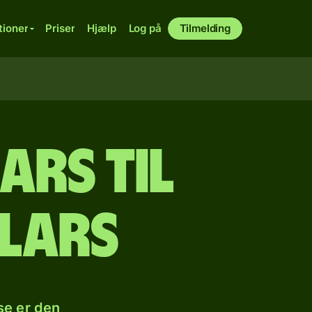
tioner
Priser
Hjælp
Log på
Tilmelding
rs til
lars
se er den