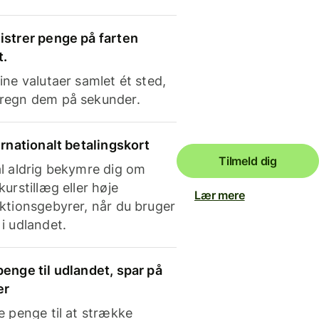
strer penge på farten
t.
ine valutaer samlet ét sted,
regn dem på sekunder.
ernationalt betalingskort
Tilmeld dig
l aldrig bekymre dig om
kurstillæg eller høje
Lær mere
ktionsgebyrer, når du bruger
i udlandet.
enge til udlandet, spar på
er
e penge til at strække