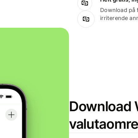
Download på få
irriterende an
Download W
valutaomr