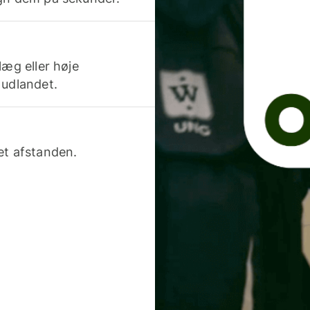
læg eller høje
 udlandet.
et afstanden.