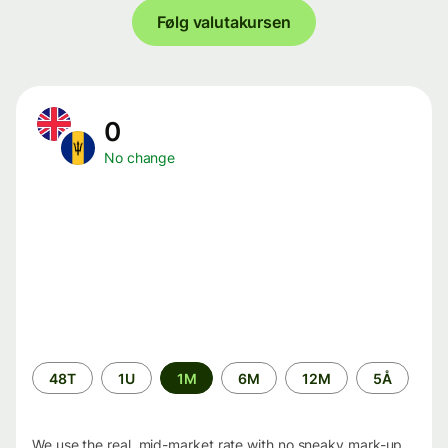
Følg valutakursen
0
No change
Time
48T
1U
1M
6M
12M
5Å
period
We use the real, mid-market rate with no sneaky mark-up