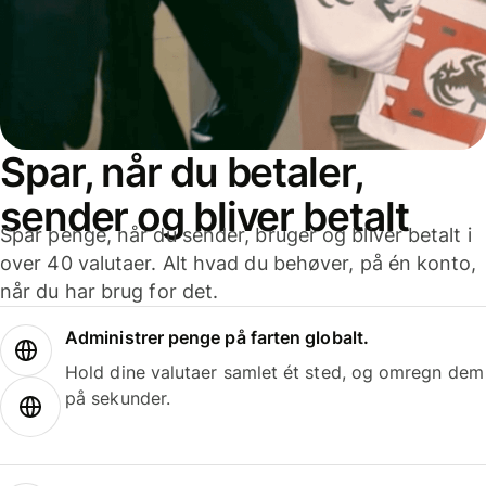
Spar, når du betaler,
sender og bliver betalt
Spar penge, når du sender, bruger og bliver betalt i
over 40 valutaer. Alt hvad du behøver, på én konto,
når du har brug for det.
Administrer penge på farten globalt.
Hold dine valutaer samlet ét sted, og omregn dem
på sekunder.