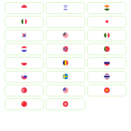
Indonesia
Israel
India
Italia
JA
Japan
South Korea
Malay
Mexico
Nederland
Norge
Portugal
Polska
România
Россия
Slovensko
Ruoŧŧa
ไทย
Türkiye
United States
Vietnam
中国
中國香港特別行政區