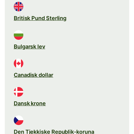
Britisk Pund Sterling
Bulgarsk lev
Canadisk dollar
Dansk krone
Den Tjekkiske Republik-koruna