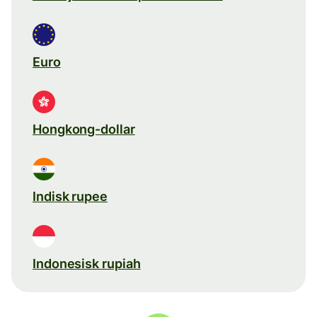
Euro
Hongkong-dollar
Indisk rupee
Indonesisk rupiah