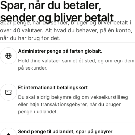
Spar, når du betaler,
sender og bliver betalt
Spar penge, når du sender, bruger og bliver betalt i
over 40 valutaer. Alt hvad du behøver, på én konto,
når du har brug for det.
Administrer penge på farten globalt.
Hold dine valutaer samlet ét sted, og omregn dem
på sekunder.
Et internationalt betalingskort
Du skal aldrig bekymre dig om vekselkurstillæg
eller høje transaktionsgebyrer, når du bruger
penge i udlandet.
Send penge til udlandet, spar på gebyrer