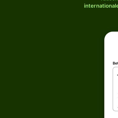
internationa
Be