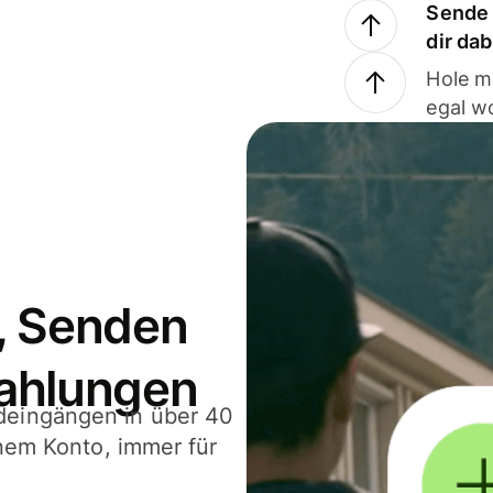
Sende 
dir da
Hole m
egal w
, Senden
ahlungen
deingängen in über 40
inem Konto, immer für