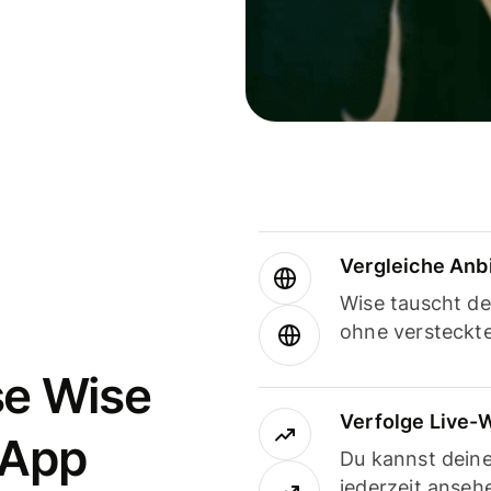
Vergleiche Anb
Wise tauscht d
ohne versteckt
se Wise
Verfolge Live-
-App
Du kannst dein
jederzeit anseh