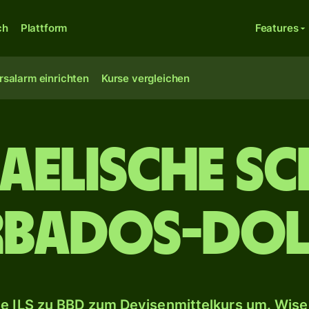
ch
Plattform
Features
rsalarm einrichten
Kurse vergleichen
raelische Sc
rbados-Dol
e ILS zu BBD zum Devisenmittelkurs um. Wise 