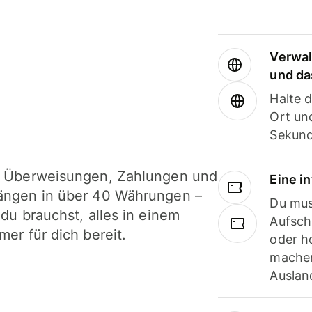
Verwal
und da
Halte 
Ort und
Sekund
i Überweisungen, Zahlungen und
Eine i
ängen in über 40 Währungen –
Du mus
 du brauchst, alles in einem
Aufsch
mer für dich bereit.
oder h
machen
Ausland