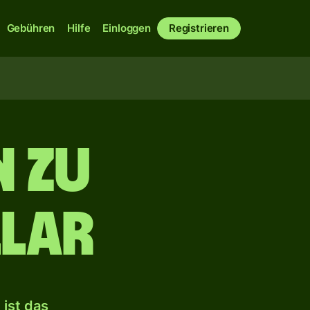
Gebühren
Hilfe
Einloggen
Registrieren
n zu
lar
ist das