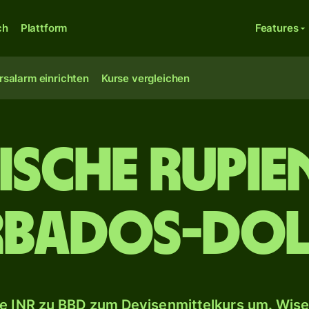
ch
Plattform
Features
rsalarm einrichten
Kurse vergleichen
ische Rupie
rbados-Dol
e INR zu BBD zum Devisenmittelkurs um. Wise 