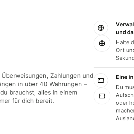
Verwal
und da
Halte 
Ort und
Sekund
i Überweisungen, Zahlungen und
Eine i
ängen in über 40 Währungen –
Du mus
 du brauchst, alles in einem
Aufsch
mer für dich bereit.
oder h
machen
Ausland