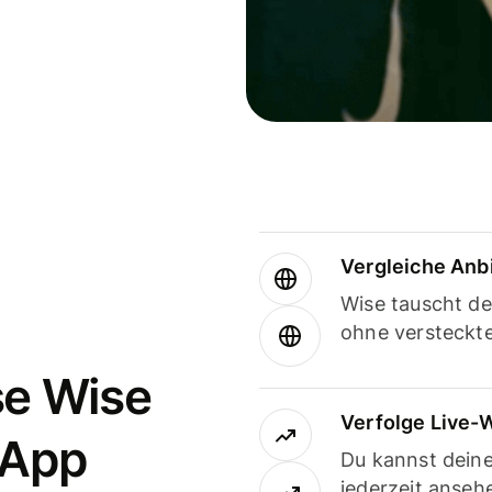
Vergleiche Anb
Wise tauscht d
ohne versteckt
se Wise
Verfolge Live-
-App
Du kannst dein
jederzeit anseh