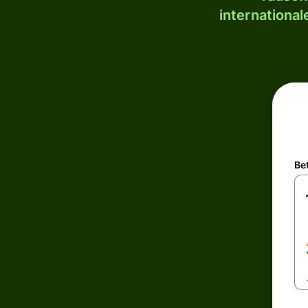
internationa
Be