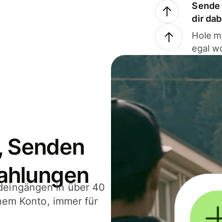
Sende 
dir da
Hole m
egal w
, Senden
ahlungen
deingängen in über 40
inem Konto, immer für