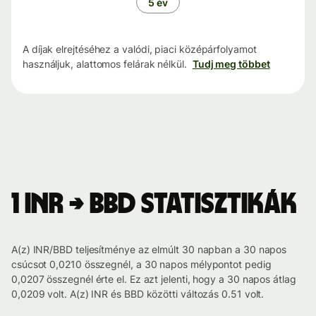
5 év
A díjak elrejtéséhez a valódi, piaci középárfolyamot
használjuk, alattomos felárak nélkül.
Tudj meg többet
1 INR → BBD statisztikák
A(z) INR/BBD teljesítménye az elmúlt 30 napban a 30 napos
csúcsot 0,0210 összegnél, a 30 napos mélypontot pedig
0,0207 összegnél érte el. Ez azt jelenti, hogy a 30 napos átlag
0,0209 volt. A(z) INR és BBD közötti változás 0.51 volt.