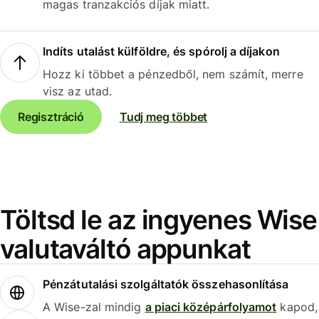
magas tranzakciós díjak miatt.
Indíts utalást külföldre, és spórolj a díjakon
Hozz ki többet a pénzedből, nem számít, merre
visz az utad.
Regisztráció
Tudj meg többet
Töltsd le az ingyenes Wise
valutaváltó appunkat
Pénzátutalási szolgáltatók összehasonlítása
A Wise-zal mindig
a piaci középárfolyamot
kapod,