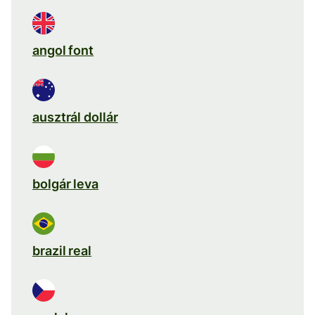
angol font
ausztrál dollár
bolgár leva
brazil real