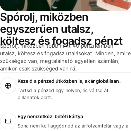
Spórolj, miközben
egyszerűen utalsz,
költesz és fogadsz pénzt
Spórolj, miközben több mint 40 pénznemben
utalsz, költesz és fogadsz utalásokat. Minden, amire
szükséged van, megtalálható egyetlen számlán,
amikor csak szükséged van rá.
Kezeld a pénzed útközben is, akár globálisan.
Tartsd a pénzed egy helyen, és váltsd át
pillanatok alatt.
Egy nemzetközi betéti kártya
Soha nem kell aggódnod az árfolyamfelár vagy a