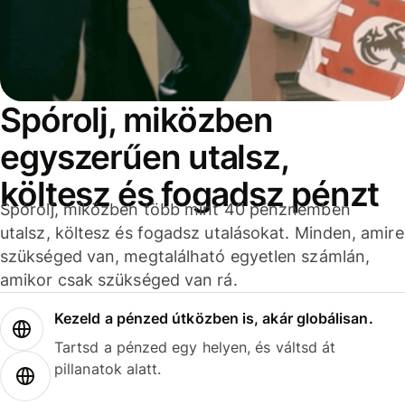
Spórolj, miközben
egyszerűen utalsz,
költesz és fogadsz pénzt
Spórolj, miközben több mint 40 pénznemben
utalsz, költesz és fogadsz utalásokat. Minden, amire
szükséged van, megtalálható egyetlen számlán,
amikor csak szükséged van rá.
Kezeld a pénzed útközben is, akár globálisan.
Tartsd a pénzed egy helyen, és váltsd át
pillanatok alatt.