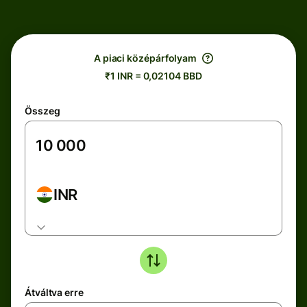
A piaci középárfolyam
₹1 INR = 0,02104 BBD
Összeg
INR
Átváltva erre