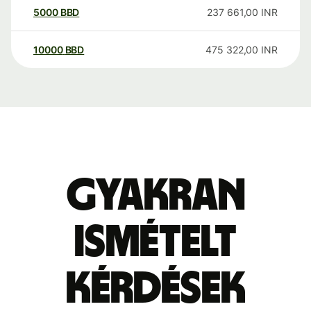
5000
BBD
237 661,00
INR
10000
BBD
475 322,00
INR
Gyakran
ismételt
kérdések