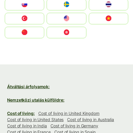
Slovensko
Ruoŧŧa
ไทย
Türkiye
United States
Vietnam
中国
中國香港特別行政區
Átváltási árfolyamok:
Nemzetközi utalás külföldre:
Cost of living:
Cost of living in United Kingdom
Cost of living in United States
Cost of living in Australia
Cost of living in India
Cost of living in Germany
Cost of living in France
Cost of living in Spain