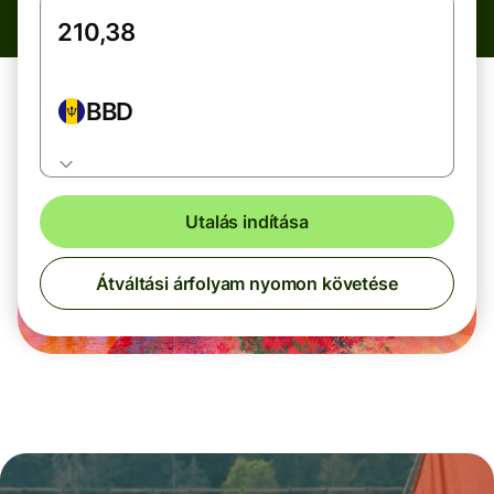
BBD
Utalás indítása
Átváltási árfolyam nyomon követése