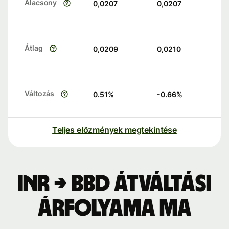
Alacsony
0,0207
0,0207
Átlag
0,0209
0,0210
Változás
0.51
%
-0.66
%
Teljes előzmények megtekintése
INR → BBD átváltási
árfolyama ma