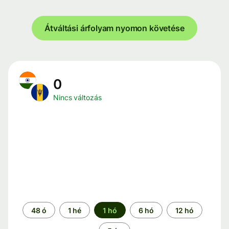
Átváltási árfolyam nyomon követése
0
Nincs változás
Időszak
48 ó
1 hé
1 hó
6 hó
12 hó