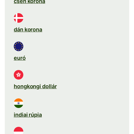
cseh korona
dán korona
euró
hongkongi dollár
indiai rúpia