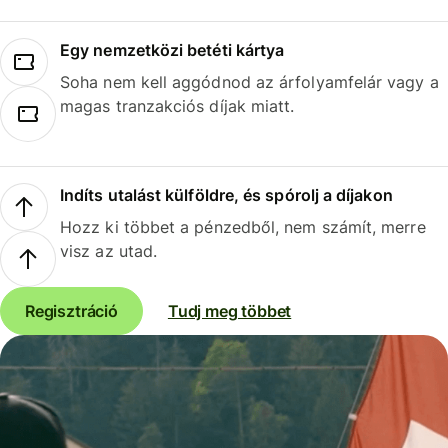
Egy nemzetközi betéti kártya
Soha nem kell aggódnod az árfolyamfelár vagy a
magas tranzakciós díjak miatt.
Indíts utalást külföldre, és spórolj a díjakon
Hozz ki többet a pénzedből, nem számít, merre
visz az utad.
Regisztráció
Tudj meg többet