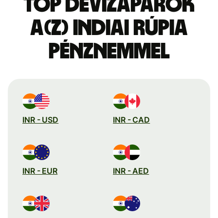
Top devizapárok
a(z) indiai rúpia
pénznemmel
INR - USD
INR - CAD
INR - EUR
INR - AED