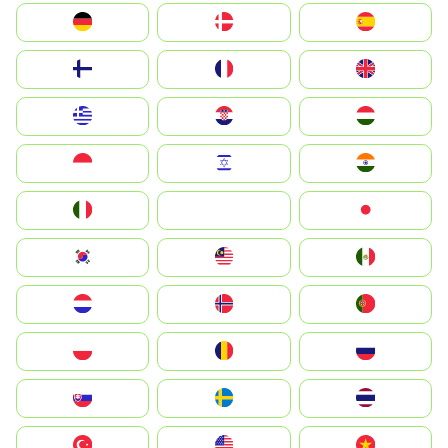
Deutschland
Denmark
España
Suomi
France
United Kingdom
Greece
Hrvatska
Magyarország
Indonesia
Israel
India
Italia
JA
Japan
South Korea
Malay
Mexico
Nederland
Norge
Portugal
Polska
România
Россия
Slovensko
Ruoŧŧa
ไทย
Türkiye
United States
Vietnam