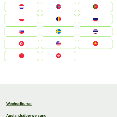
Nederland
Norge
Portugal
Polska
România
Россия
Slovensko
Ruoŧŧa
ไทย
Türkiye
United States
Vietnam
中国
中國香港特別行政區
Wechselkurse:
Auslandsüberweisung: