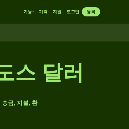
기능
가격
지원
로그인
등록
도스 달러
송금, 지불, 환