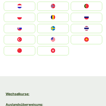
Nederland
Norge
Portugal
Polska
România
Россия
Slovensko
Ruoŧŧa
ไทย
Türkiye
United States
Vietnam
中国
中國香港特別行政區
Wechselkurse:
Auslandsüberweisung: