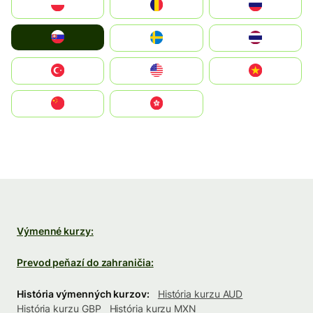
Polska
România
Россия
Slovensko
Ruoŧŧa
ไทย
Türkiye
United States
Vietnam
中国
中國香港特別行政區
Výmenné kurzy:
Prevod peňazí do zahraničia:
História výmenných kurzov:
História kurzu AUD
História kurzu GBP
História kurzu MXN