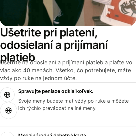
Ušetrite pri platení,
odosielaní a prijímaní
platieb
Ušetrite na odosielaní a prijímaní platieb a plaťte vo
viac ako 40 menách. Všetko, čo potrebujete, máte
vždy po ruke na jednom účte.
Spravujte peniaze odkiaľkoľvek.
Svoje meny budete mať vždy po ruke a môžete
ich rýchlo prevádzať na iné meny.
Medzinárodná debetná karta