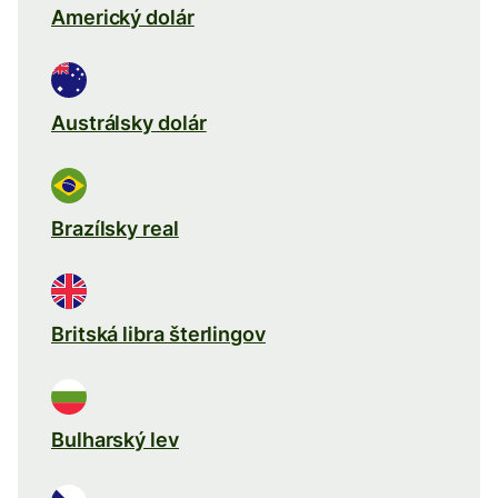
Americký dolár
Austrálsky dolár
Brazílsky real
Britská libra šterlingov
Bulharský lev