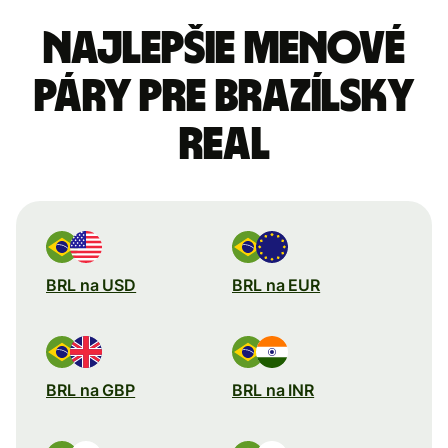
Najlepšie menové
páry pre Brazílsky
real
BRL na USD
BRL na EUR
BRL na GBP
BRL na INR