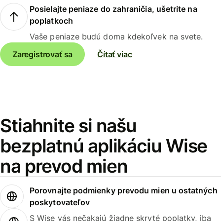
Posielajte peniaze do zahraničia, ušetrite na
poplatkoch
Vaše peniaze budú doma kdekoľvek na svete.
Zaregistrovať sa
Čítať viac
Stiahnite si našu
bezplatnú aplikáciu Wise
na prevod mien
Porovnajte podmienky prevodu mien u ostatných
poskytovateľov
S Wise vás nečakajú žiadne skryté poplatky, iba