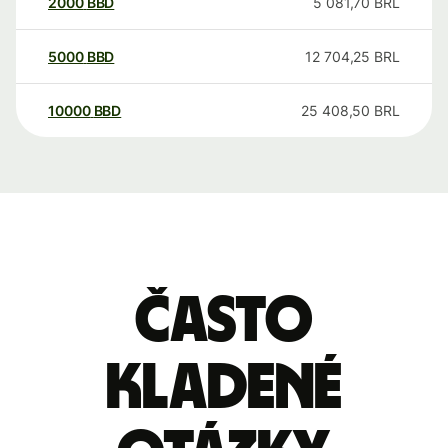
2000
BBD
5 081,70
BRL
5000
BBD
12 704,25
BRL
10000
BBD
25 408,50
BRL
Často
kladené