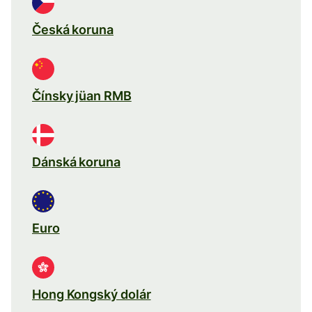
Česká koruna
Čínsky jüan RMB
Dánská koruna
Euro
Hong Kongský dolár