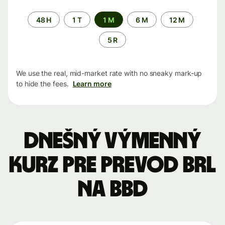
Time
48 H
1 T
1 M
6 M
12 M
period
5 R
We use the real, mid-market rate with no sneaky mark-up
to hide the fees.
Learn more
Dnešný výmenný
kurz pre prevod BRL
na BBD