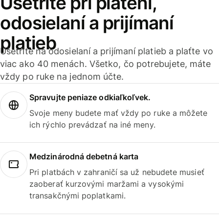
Ušetrite pri platení,
odosielaní a prijímaní
platieb
Ušetrite na odosielaní a prijímaní platieb a plaťte vo
viac ako 40 menách. Všetko, čo potrebujete, máte
vždy po ruke na jednom účte.
Spravujte peniaze odkiaľkoľvek.
Svoje meny budete mať vždy po ruke a môžete
ich rýchlo prevádzať na iné meny.
Medzinárodná debetná karta
Pri platbách v zahraničí sa už nebudete musieť
zaoberať kurzovými maržami a vysokými
transakčnými poplatkami.