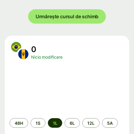
Urmărește cursul de schimb
0
Nicio modificare
Perioada
48H
1S
1L
6L
12L
5A