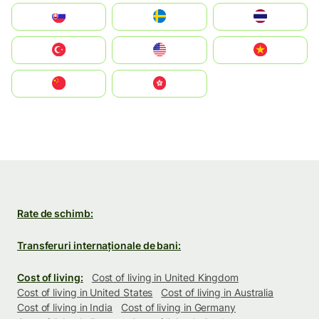
Slovensko
Ruoŧŧa
ไทย
Türkiye
United States
Vietnam
中国
中國香港特別行政區
Rate de schimb:
Transferuri internaționale de bani:
Cost of living:
Cost of living in United Kingdom
Cost of living in United States
Cost of living in Australia
Cost of living in India
Cost of living in Germany