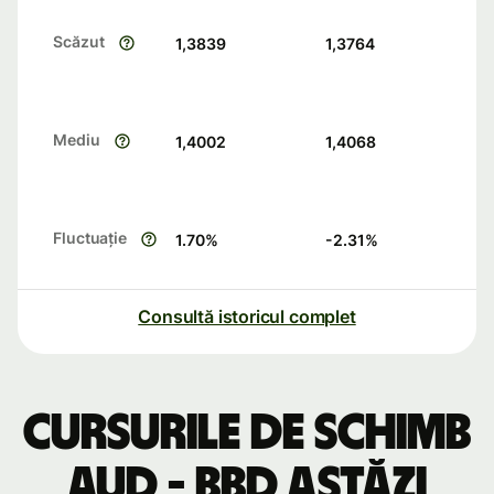
Scăzut
1,3839
1,3764
Mediu
1,4002
1,4068
Fluctuație
1.70
%
-2.31
%
Consultă istoricul complet
Cursurile de schimb
AUD - BBD astăzi