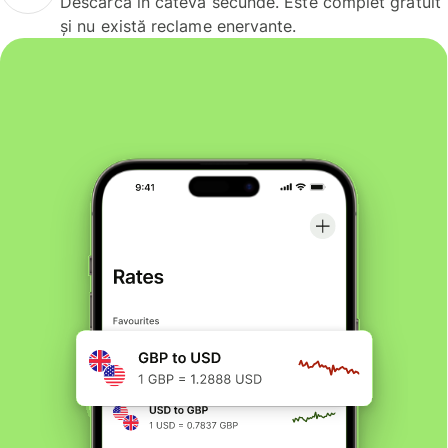
Descarcă în câteva secunde. Este complet gratuit
și nu există reclame enervante.