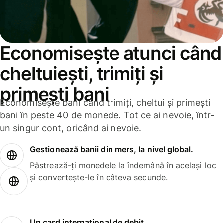
Economisește atunci când
cheltuiești, trimiți și
primești bani
Economisește bani când trimiți, cheltui și primești
bani în peste 40 de monede. Tot ce ai nevoie, într-
un singur cont, oricând ai nevoie.
Gestionează banii din mers, la nivel global.
Păstrează-ți monedele la îndemână în același loc
și convertește-le în câteva secunde.
Un card internațional de debit