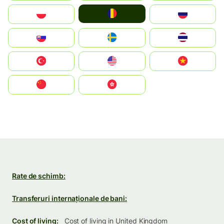
România
Polska
Россия
Slovensko
Ruoŧŧa
ไทย
Türkiye
United States
Vietnam
中国
中國香港特別行政區
Rate de schimb:
Transferuri internaționale de bani:
Cost of living:
Cost of living in United Kingdom