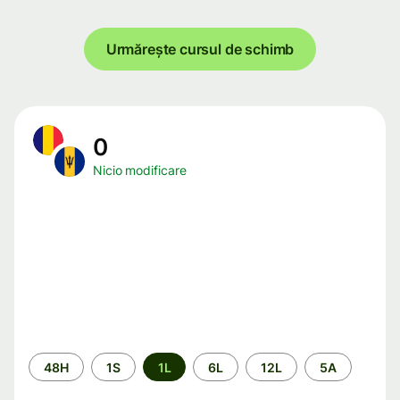
Urmărește cursul de schimb
0
Nicio modificare
Perioada
48H
1S
1L
6L
12L
5A