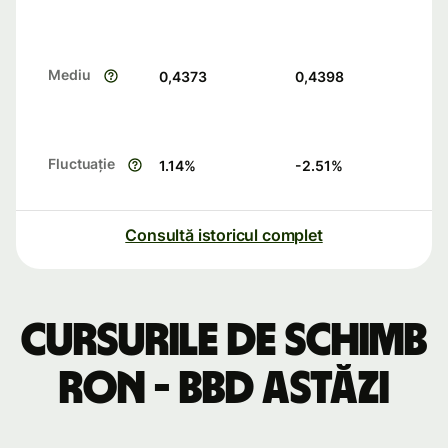
Mediu
0,4373
0,4398
Fluctuație
1.14
%
-2.51
%
Consultă istoricul complet
Cursurile de schimb
RON - BBD astăzi