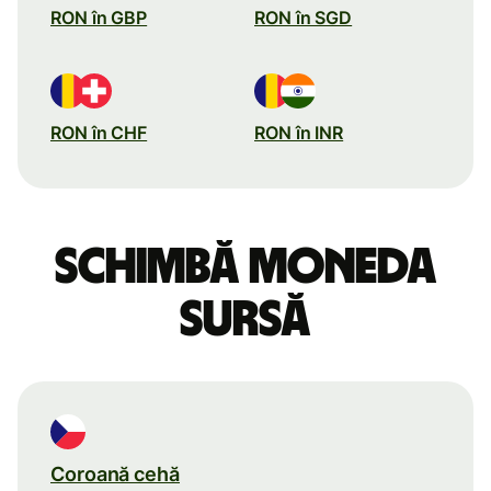
RON în GBP
RON în SGD
RON în CHF
RON în INR
Schimbă moneda
sursă
Coroană cehă