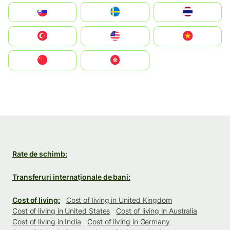
Slovensko
Ruoŧŧa
ไทย
Türkiye
United States
Vietnam
中国
中國香港特別行政區
Rate de schimb:
Transferuri internaționale de bani:
Cost of living:
Cost of living in United Kingdom
Cost of living in United States
Cost of living in Australia
Cost of living in India
Cost of living in Germany