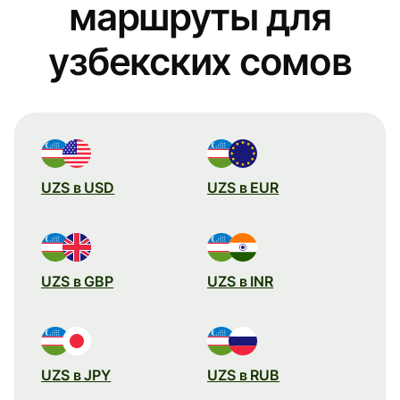
маршруты для
узбекских сомов
UZS в USD
UZS в EUR
UZS в GBP
UZS в INR
UZS в JPY
UZS в RUB