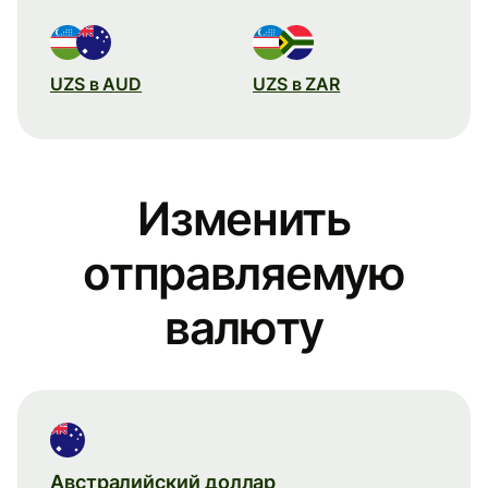
UZS в AUD
UZS в ZAR
Изменить
отправляемую
валюту
Австралийский доллар