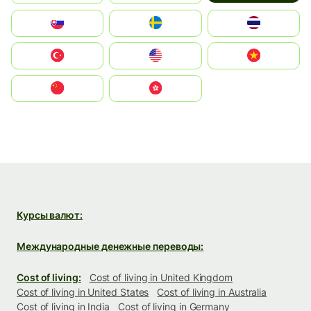
Slovensko
Ruoŧŧa
ไทย
Türkiye
United States
Vietnam
中国
中國香港特別行政區
Курсы валют:
Международные денежные переводы:
Cost of living:
Cost of living in United Kingdom
Cost of living in United States
Cost of living in Australia
Cost of living in India
Cost of living in Germany