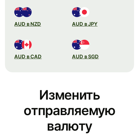
AUD в NZD
AUD в JPY
AUD в CAD
AUD в SGD
Изменить
отправляемую
валюту