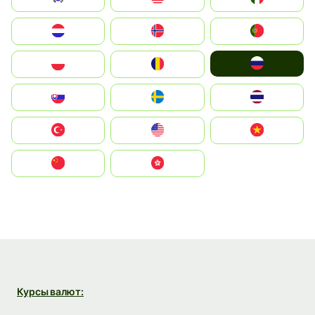
Nederland
Norge
Portugal
Россия
Polska
România
Slovensko
Ruoŧŧa
ไทย
Türkiye
United States
Vietnam
中国
中國香港特別行政區
Курсы валют: