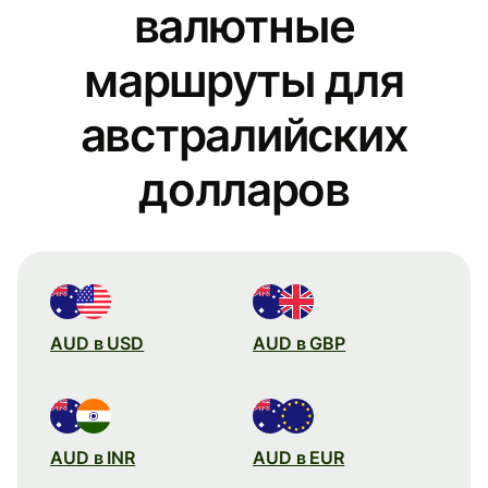
валютные
маршруты для
австралийских
долларов
AUD в USD
AUD в GBP
AUD в INR
AUD в EUR