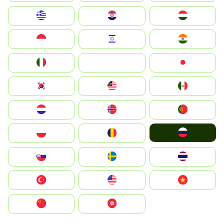
Greece
Hrvatska
Magyarország
Indonesia
Israel
India
Italia
JA
Japan
South Korea
Malay
Mexico
Nederland
Norge
Portugal
Россия
Polska
România
Slovensko
Ruoŧŧa
ไทย
Türkiye
United States
Vietnam
中国
中國香港特別行政區