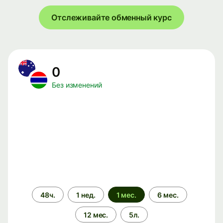
Отслеживайте обменный курс
0
Без изменений
Период
48ч.
1 нед.
1 мес.
6 мес.
времени
12 мес.
5л.