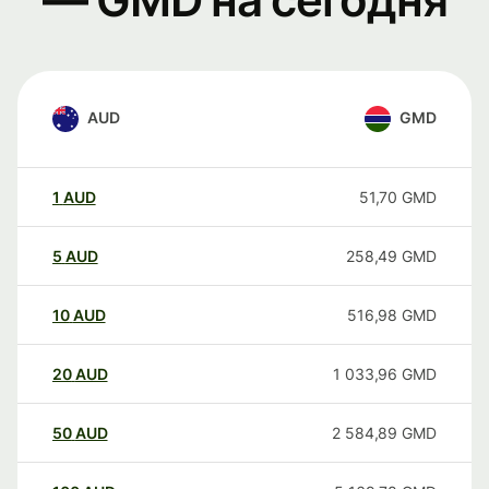
AUD
GMD
1
AUD
51,70
GMD
5
AUD
258,49
GMD
10
AUD
516,98
GMD
20
AUD
1 033,96
GMD
50
AUD
2 584,89
GMD