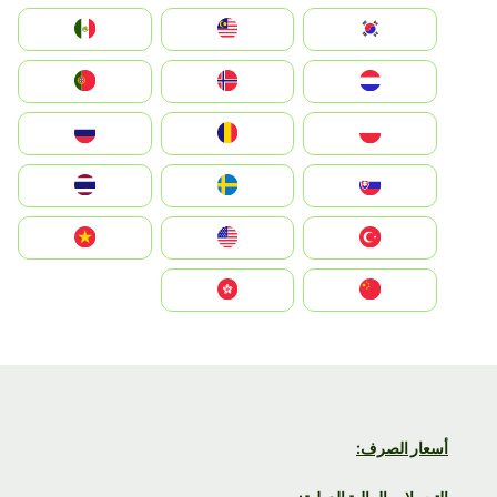
South Korea
Malay
Mexico
Nederland
Norge
Portugal
Polska
România
Россия
Slovensko
Ruoŧŧa
ไทย
Türkiye
United States
Vietnam
中国
中國香港特別行政區
أسعار الصرف: