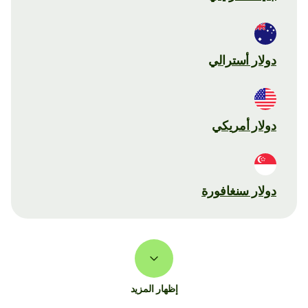
دولار أسترالي
دولار أمريكي
دولار سنغافورة
إظهار المزيد