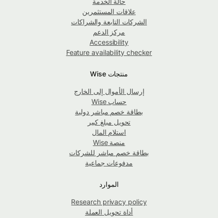
حالة الخدمة
علاقات المستثمرين
الشركات التابعة والشراكات
مركز الدعم
Accessibility
Feature availability checker
منتجات Wise
إرسال الأموال إلى الخارج
حساب Wise
بطاقة خصم مباشر دولية
تحويل مبلغ كبير
استلام المال
منصة Wise
بطاقة خصم مباشر للشركات
مدفوعات جماعية
الموارد
Research privacy policy
أداة تحويل العملة