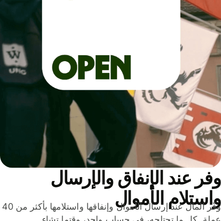
ر عند الإنفاق والإرسال
ستلام الأموال
وفّر المال عند إرسال الأموال وإنفاقها واستلامها بأكثر من 40
لة. كل ما تحتاجه، في حساب واحد، وقتما تشاء.