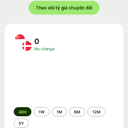
Theo dõi tỷ giá chuyển đổi
0
No change
Time
48H
1W
1M
6M
12M
period
5Y