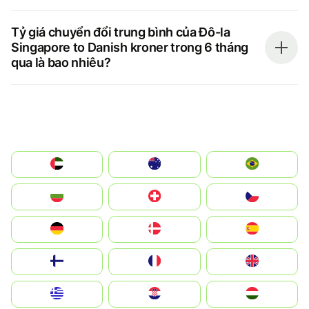
Tỷ giá chuyển đổi trung bình của Đô-la
Singapore to Danish kroner trong 6 tháng
qua là bao nhiêu?
الإمارات العربية المتحدة
Australia
Brazil
България
Switzerland
Czechia
Deutschland
Denmark
España
Suomi
France
United Kingdom
Greece
Hrvatska
Magyarország