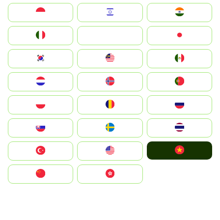
Indonesia
Israel
India
Italia
JA
Japan
South Korea
Malay
Mexico
Nederland
Norge
Portugal
Polska
România
Россия
Slovensko
Ruoŧŧa
ไทย
Vietnam
Türkiye
United States
中国
中國香港特別行政區