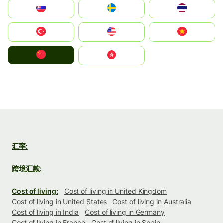
Slovensko
Ruoŧŧa
ไทย
Türkiye
United States
Vietnam
中国
中國香港特別行政區
汇率:
跨境汇款:
Cost of living:
Cost of living in United Kingdom
Cost of living in United States
Cost of living in Australia
Cost of living in India
Cost of living in Germany
Cost of living in France
Cost of living in Spain