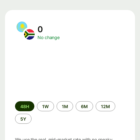
0
No change
Time
48H
1W
1M
6M
12M
period
5Y
We use the real, mid-market rate with no sneaky