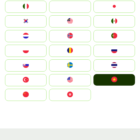
Italia
JA
Japan
South Korea
Malay
Mexico
Nederland
Norge
Portugal
Polska
România
Россия
Slovensko
Ruoŧŧa
ไทย
Vietnam
Türkiye
United States
中国
中國香港特別行政區