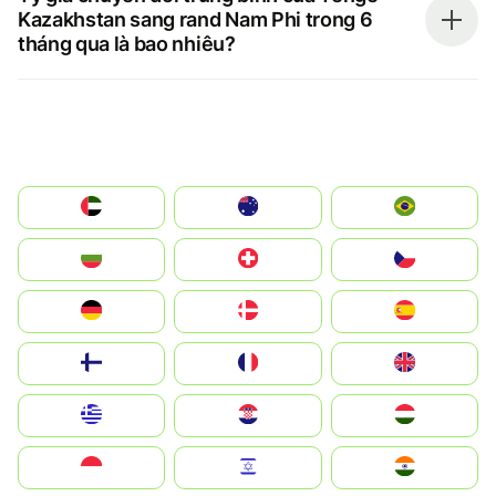
Kazakhstan sang rand Nam Phi trong 6
tháng qua là bao nhiêu?
الإمارات العربية المتحدة
Australia
Brazil
България
Switzerland
Czechia
Deutschland
Denmark
España
Suomi
France
United Kingdom
Greece
Hrvatska
Magyarország
Indonesia
Israel
India