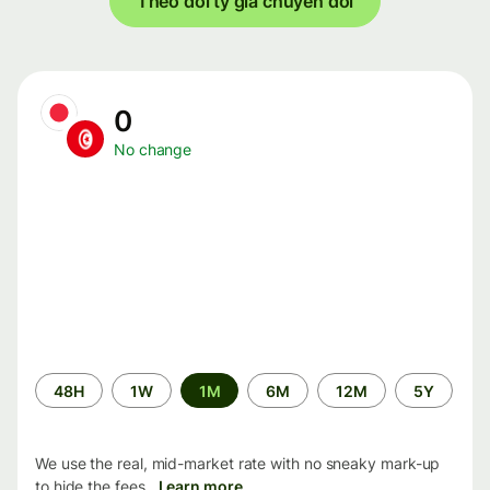
Theo dõi tỷ giá chuyển đổi
0
No change
Time
48H
1W
1M
6M
12M
5Y
period
We use the real, mid-market rate with no sneaky mark-up
to hide the fees.
Learn more