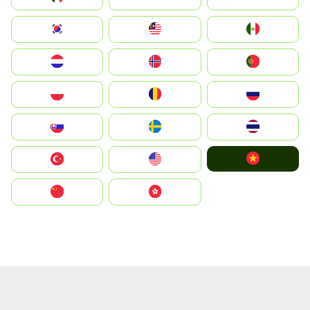
South Korea
Malay
Mexico
Nederland
Norge
Portugal
Polska
România
Россия
Slovensko
Ruoŧŧa
ไทย
Vietnam
Türkiye
United States
中国
中國香港特別行政區