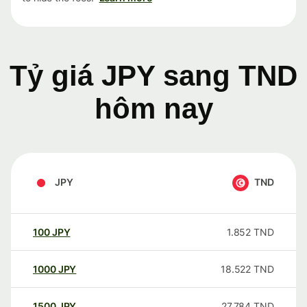
Tỷ giá JPY sang TND
hôm nay
JPY
TND
100
JPY
1.852
TND
1000
JPY
18.522
TND
1500
JPY
27.784
TND