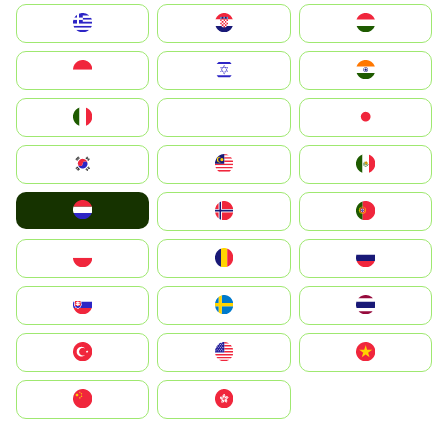
Greece
Hrvatska
Magyarország
Indonesia
Israel
India
Italia
JA
Japan
South Korea
Malay
Mexico
Nederland
Norge
Portugal
Polska
România
Россия
Slovensko
Ruoŧŧa
ไทย
Türkiye
United States
Vietnam
中国
中國香港特別行政區