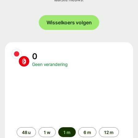
Wisselkoers volgen
0
Geen verandering
Periode
48 u
1 w
1 m
6 m
12 m