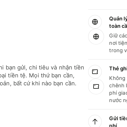
Quản lý
toàn c
Giữ các
nơi tiệ
trong v
hi bạn gửi, chi tiêu và nhận tiền
Thẻ gh
ại tiền tệ. Mọi thứ bạn cần,
Không b
hoản, bất cứ khi nào bạn cần.
chênh l
phí gia
nước n
Gửi tiề
phí