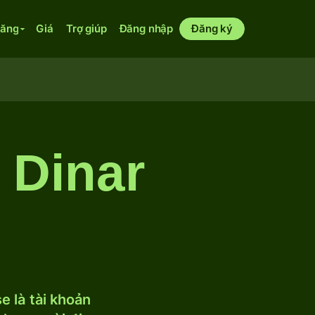
năng
Giá
Trợ giúp
Đăng nhập
Đăng ký
 Dinar
 là tài khoản