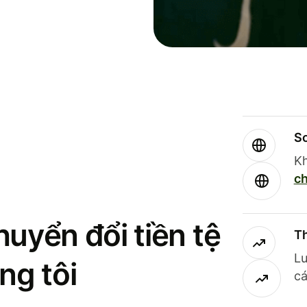
So
Kh
ch
uyển đổi tiền tệ
Th
Lư
ng tôi
cá