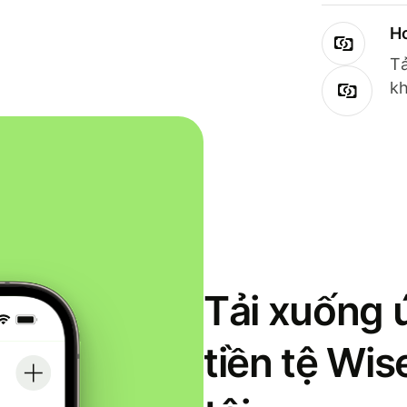
Ho
Tả
kh
Tải xuống 
tiền tệ Wi