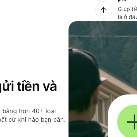
Giúp ti
là ở đâ
gửi tiền và
ền bằng hơn 40+ loại
bất cứ khi nào bạn cần.