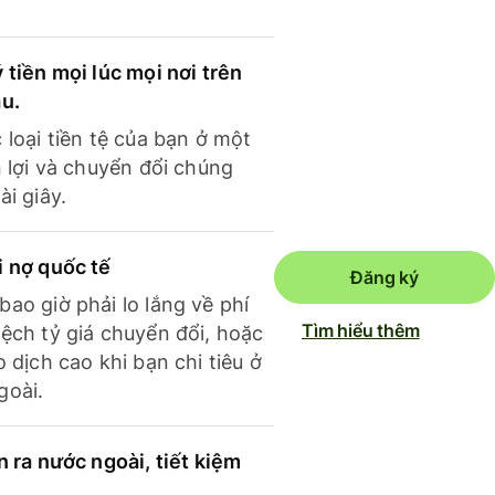
 tiền mọi lúc mọi nơi trên
ầu.
 loại tiền tệ của bạn ở một
n lợi và chuyển đổi chúng
ài giây.
i nợ quốc tế
Đăng ký
ao giờ phải lo lắng về phí
Tìm hiểu thêm
ệch tỷ giá chuyển đổi, hoặc
o dịch cao khi bạn chi tiêu ở
goài.
n ra nước ngoài, tiết kiệm